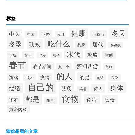
标签
健康
冬天
中医
习俗
元宵节
中国
作用
吃什么
冬季
功效
唐代
品牌
多少钱
宋代
攻略
时间
太极
女人
学校
孩子
春节
梦幻西游
春节期间
是一个
气功
的人
的是
疫情
游戏
男人
穴位
的话
自己的
身体
经络
艾灸
诗人
英语
食物
都是
食疗
饮食
还不
阳气
黄帝内经
猜你想看的文章