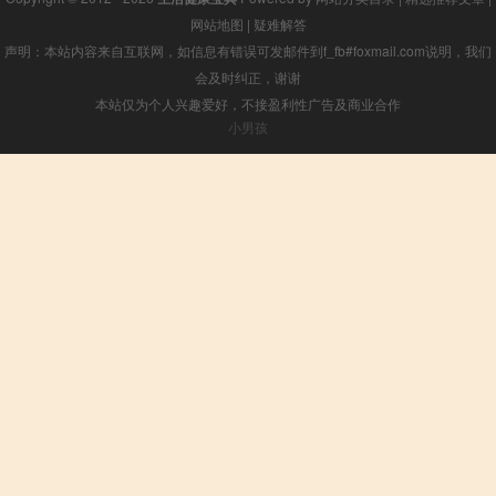
网站地图
|
疑难解答
声明：本站内容来自互联网，如信息有错误可发邮件到f_fb#foxmail.com说明，我们
会及时纠正，谢谢
本站仅为个人兴趣爱好，不接盈利性广告及商业合作
小男孩