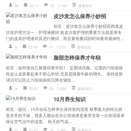
ds
02-11
12
144
健康知识
皮沙发怎么保养小妙招
前言：皮沙发怎么保养小妙招高档真皮
沙发护理方法一：护理液擦拭 真皮沙发护理的重要方法就是用专
门的皮具护理液对其进行擦拭，而且要有擦拭的时间要有规律性...
sf
02-08
14
270
健康知识
脸部怎样保养才年轻
前言：如何使自己脸显得更年轻1、定期清洗脸。过度的污垢或痤
疮会让皮肤看起来不那么年轻,尤其是随着年龄的增长。 保持皮肤
清洁可以防止污垢或痤疮沉降在皱纹...
nr
02-07
24
636
健康知识
10月养生知识
前言：提问：10月份应怎样养生保持室内湿度 秋季最大的特点就
是非常的干燥，很多人都会在办公室或者是家里安装一台加湿器来
保证空气当中的湿度。 秋天的气温...
rb
02-07
16
300
健康知识