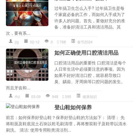
过年搞卫生怎么入手? 过年搞卫生是每
个家庭必备的工作，而如何入手成为了
许多人的问题。首先，要做好充分的准
备，准备好清洁工具和清洁用品。其
次，要有系...
jlg
02-12
0
768
春节2024
如何正确使用口腔清洁用品
口腔清洁用品的重要性 口腔清洁是每个
人日常生活中必须要注意的事项。因为
如果不好好清洁口腔，就容易导致口
臭、龋齿、牙周病等口腔问题的发生。
而且牙齿和...
rhz
03-09
948
595
健康知识
登山鞋如何保养
前言：如何保养好登山鞋？保养好登山鞋的方法如下： 清理： 先
将鞋面及鞋底泥土石块以乾毛刷清理，再将整双鞋子及鞋带以清水
刷洗。 清洁: 使用专用鞋类清洁剂...