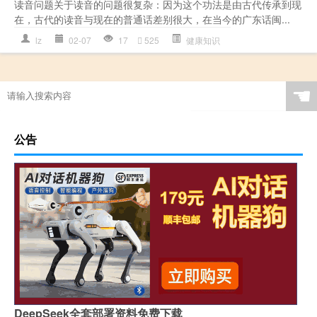
读音问题关于读音的问题很复杂：因为这个功法是由古代传承到现
在，古代的读音与现在的普通话差别很大，在当今的广东话闽...
lz
02-07
17
525
健康知识
☚
公告
DeepSeek全套部署资料免费下载