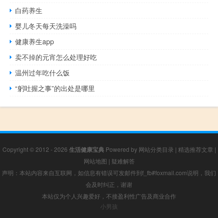
白药养生
婴儿冬天每天洗澡吗
健康养生app
卖不掉的元宵怎么处理好吃
温州过年吃什么饭
“躬吐握之事”的出处是哪里
Copyright © 2012 - 2026
生活健康宝典
Powered by
网站分类目录
|
精选推荐文章
|
网站地图
|
疑难解答
声明：本站内容来自互联网，如信息有错误可发邮件到f_fb#foxmail.com说明，我们
会及时纠正，谢谢
本站仅为个人兴趣爱好，不接盈利性广告及商业合作
小男孩