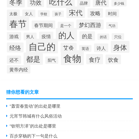
吃什么
冬季
功效
唐代
品牌
多少钱
宋代
攻略
时间
太极
女人
学校
孩子
春节
梦幻西游
春节期间
是一个
气功
的人
的是
疫情
游戏
男人
穴位
的话
自己的
身体
经络
艾灸
诗人
英语
食物
都是
食疗
饮食
还不
阳气
黄帝内经
猜你想看的文章
“轰雷春蛰动”的出处是哪里
元宵节韩城有什么风俗活动
“钦明方泽”的出处是哪里
百步穿杨的下一句是什么