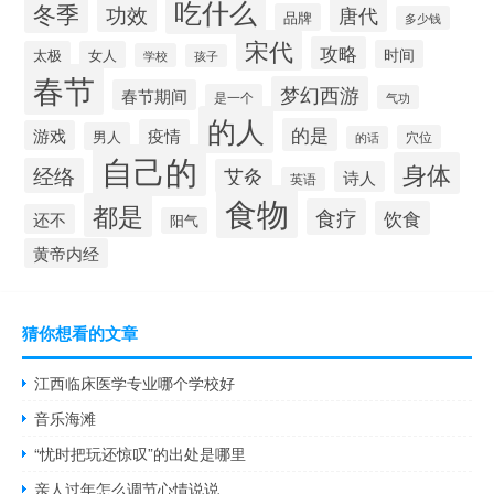
吃什么
冬季
功效
唐代
品牌
多少钱
宋代
攻略
时间
太极
女人
学校
孩子
春节
梦幻西游
春节期间
是一个
气功
的人
的是
疫情
游戏
男人
穴位
的话
自己的
身体
经络
艾灸
诗人
英语
食物
都是
食疗
饮食
还不
阳气
黄帝内经
猜你想看的文章
江西临床医学专业哪个学校好
音乐海滩
“忧时把玩还惊叹”的出处是哪里
亲人过年怎么调节心情说说