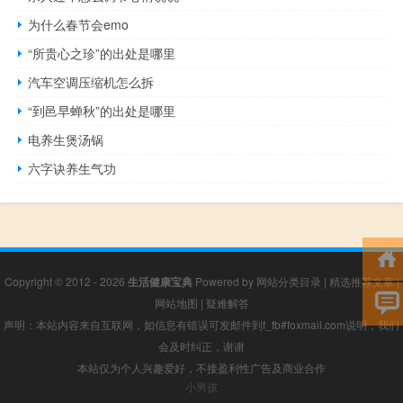
为什么春节会emo
“所贵心之珍”的出处是哪里
汽车空调压缩机怎么拆
“到邑早蝉秋”的出处是哪里
电养生煲汤锅
六字诀养生气功
Copyright © 2012 - 2026
生活健康宝典
Powered by
网站分类目录
|
精选推荐文章
|
网站地图
|
疑难解答
声明：本站内容来自互联网，如信息有错误可发邮件到f_fb#foxmail.com说明，我们
会及时纠正，谢谢
本站仅为个人兴趣爱好，不接盈利性广告及商业合作
小男孩