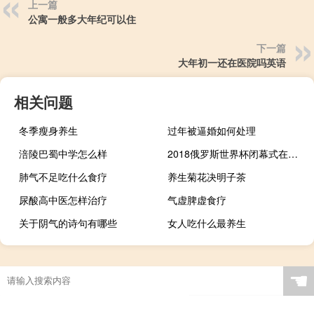
上一篇
公寓一般多大年纪可以住
下一篇
大年初一还在医院吗英语
相关问题
冬季瘦身养生
过年被逼婚如何处理
涪陵巴蜀中学怎么样
2018俄罗斯世界杯闭幕式在几月份举行 俄罗斯世界杯主题曲
肺气不足吃什么食疗
养生菊花决明子茶
尿酸高中医怎样治疗
气虚脾虚食疗
关于阴气的诗句有哪些
女人吃什么最养生
☚