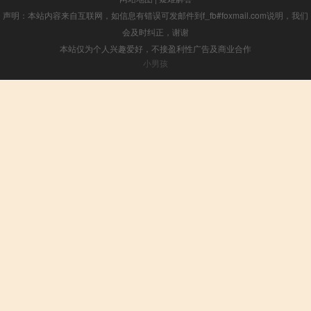
声明：本站内容来自互联网，如信息有错误可发邮件到f_fb#foxmail.com说明，我们
会及时纠正，谢谢
本站仅为个人兴趣爱好，不接盈利性广告及商业合作
小男孩