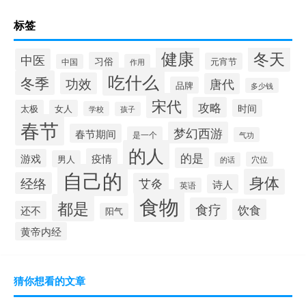
标签
健康
冬天
中医
习俗
元宵节
中国
作用
吃什么
冬季
功效
唐代
品牌
多少钱
宋代
攻略
时间
太极
女人
学校
孩子
春节
梦幻西游
春节期间
是一个
气功
的人
的是
疫情
游戏
男人
穴位
的话
自己的
身体
经络
艾灸
诗人
英语
食物
都是
食疗
饮食
还不
阳气
黄帝内经
猜你想看的文章