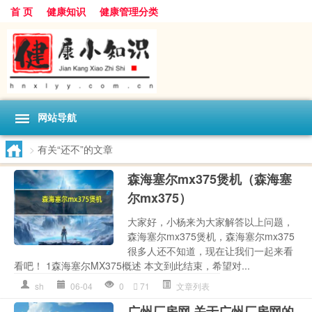
首 页
健康知识
健康管理分类
网站导航
>
有关“还不”的文章
森海塞尔mx375煲机（森海塞
尔mx375）
大家好，小杨来为大家解答以上问题，
森海塞尔mx375煲机，森海塞尔mx375
很多人还不知道，现在让我们一起来看
看吧！ 1森海塞尔MX375概述 本文到此结束，希望对...
sh
06-04
0
71
文章列表
广州厂房网 关于广州厂房网的