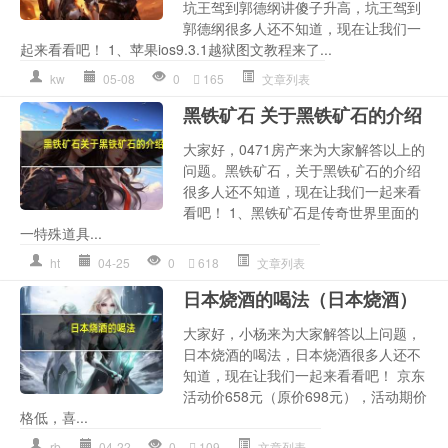
坑王驾到郭德纲讲傻子升高，坑王驾到
郭德纲很多人还不知道，现在让我们一
起来看看吧！ 1、苹果ios9.3.1越狱图文教程来了...
kw
05-08
0
165
文章列表
黑铁矿石 关于黑铁矿石的介绍
大家好，0471房产来为大家解答以上的
问题。黑铁矿石，关于黑铁矿石的介绍
很多人还不知道，现在让我们一起来看
看吧！ 1、黑铁矿石是传奇世界里面的
一特殊道具...
ht
04-25
0
618
文章列表
日本烧酒的喝法（日本烧酒）
大家好，小杨来为大家解答以上问题，
日本烧酒的喝法，日本烧酒很多人还不
知道，现在让我们一起来看看吧！ 京东
活动价658元（原价698元），活动期价
格低，喜...
rb
04-22
0
109
文章列表