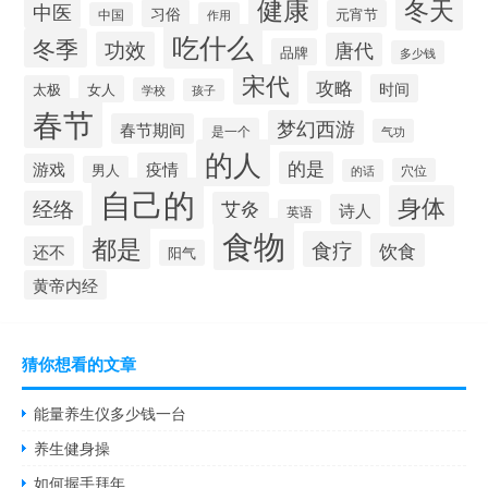
健康
冬天
中医
习俗
元宵节
中国
作用
吃什么
冬季
功效
唐代
品牌
多少钱
宋代
攻略
时间
太极
女人
学校
孩子
春节
梦幻西游
春节期间
是一个
气功
的人
的是
疫情
游戏
男人
穴位
的话
自己的
身体
经络
艾灸
诗人
英语
食物
都是
食疗
饮食
还不
阳气
黄帝内经
猜你想看的文章
能量养生仪多少钱一台
养生健身操
如何握手拜年