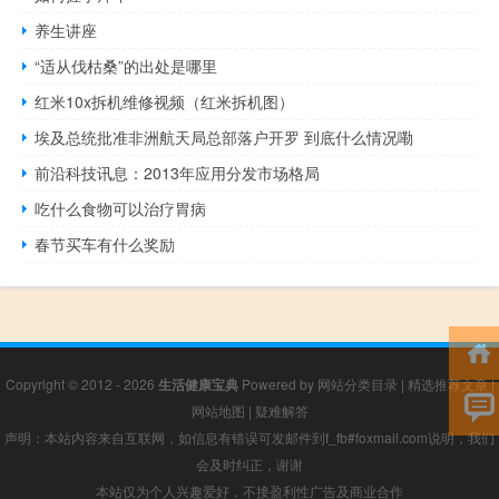
养生讲座
“适从伐枯桑”的出处是哪里
红米10x拆机维修视频（红米拆机图）
埃及总统批准非洲航天局总部落户开罗 到底什么情况嘞
前沿科技讯息：2013年应用分发市场格局
吃什么食物可以治疗胃病
春节买车有什么奖励
Copyright © 2012 - 2026
生活健康宝典
Powered by
网站分类目录
|
精选推荐文章
|
网站地图
|
疑难解答
声明：本站内容来自互联网，如信息有错误可发邮件到f_fb#foxmail.com说明，我们
会及时纠正，谢谢
本站仅为个人兴趣爱好，不接盈利性广告及商业合作