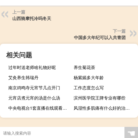
上一篇
山西骑摩托冷吗冬天
下一篇
中国多大年纪可以入共青团
相关问题
过年时送老师啥礼物好呢
养生菊花茶
艾灸养生韩瑞丹
杨紫嫣多大年龄
南京鸡鸣寺元宵节几点开门
工作态度怎么写
元宵店煮元宵的汤是什么汤
滨州医学院王牌专业有哪些
中央电视台1套直播在线观看（中央电视台1套直播）
风湿性多肌痛有什么好的治疗方法
☚