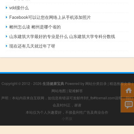
vdd接什么
Facebook可以让您在网络上从手机添加照片
郴州怎么读 郴州是哪个省的
山东建筑大学最好的专业是什么 山东建筑大学专科分数线
现在还有几天就过年了呀
Copyright © 2012 - 2026
生活健康宝典
Powered by
网站分类目录
|
精选推荐文章
|
网站地图
|
疑难解答
声明：本站内容来自互联网，如信息有错误可发邮件到f_fb#foxmail.com说明，我们
会及时纠正，谢谢
本站仅为个人兴趣爱好，不接盈利性广告及商业合作
小男孩