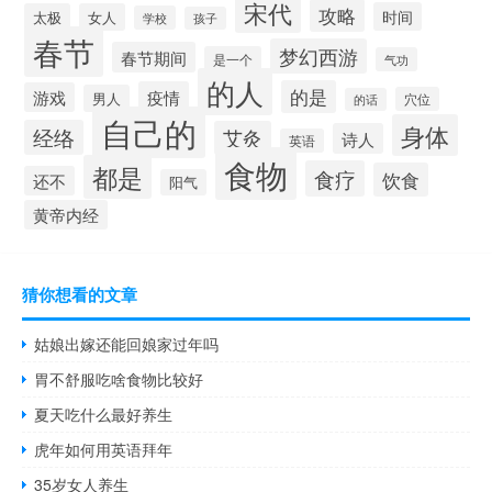
宋代
攻略
时间
太极
女人
学校
孩子
春节
梦幻西游
春节期间
是一个
气功
的人
的是
疫情
游戏
男人
穴位
的话
自己的
身体
经络
艾灸
诗人
英语
食物
都是
食疗
饮食
还不
阳气
黄帝内经
猜你想看的文章
姑娘出嫁还能回娘家过年吗
胃不舒服吃啥食物比较好
夏天吃什么最好养生
虎年如何用英语拜年
35岁女人养生