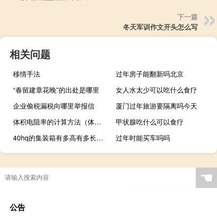
下一篇
冬天军训作文开头怎么写
相关问题
移情手法
过年房子能翻新吗北京
“春留建章花晚”的出处是哪里
女人水太少可以吃什么食疗
企业偷税漏税向哪里举报信
厦门过年旅游要隔离吗今天
体积电阻率的计算方法（体积电阻率）
甲状腺吃什么可以食疗
40hq的集装箱有多高有多长有多宽（40HQ 的集装箱内部尺寸到底是多少）
过年时能买车吗吗
☚
公告