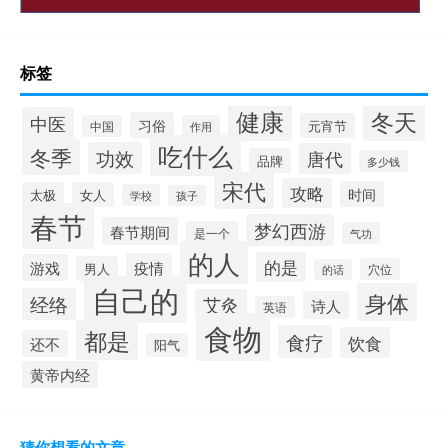
标签
健康
冬天
中医
习俗
元宵节
中国
作用
吃什么
冬季
功效
唐代
品牌
多少钱
宋代
攻略
时间
太极
女人
学校
孩子
春节
梦幻西游
春节期间
是一个
气功
的人
的是
疫情
游戏
男人
穴位
的话
自己的
身体
经络
艾灸
诗人
英语
食物
都是
食疗
饮食
还不
阳气
黄帝内经
猜你想看的文章