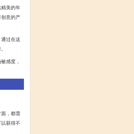
供精美的年
有创意的产
，通过在这
者。
场敏感度，
方面，都需
可以获得不