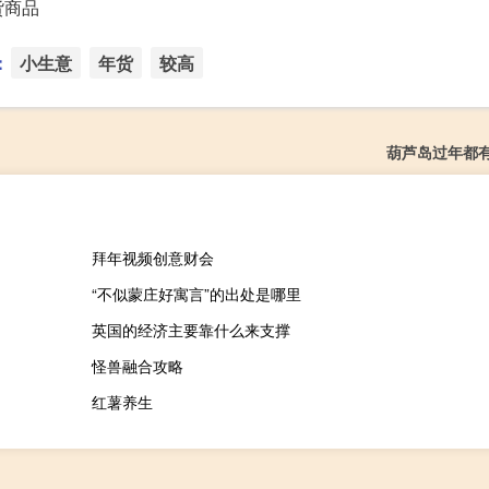
货商品
：
小生意
年货
较高
葫芦岛过年都
拜年视频创意财会
“不似蒙庄好寓言”的出处是哪里
英国的经济主要靠什么来支撑
怪兽融合攻略
红薯养生