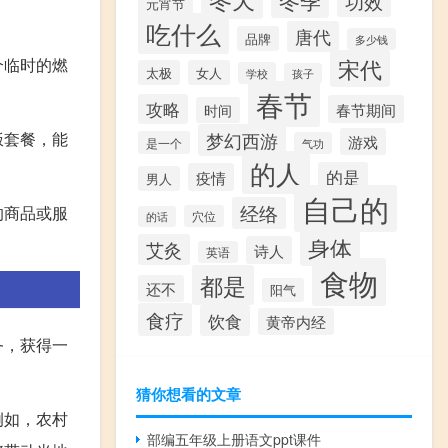
冬季
功效
元宵节
吃什么
唐代
品牌
多少钱
个临时的燃
宋代
太极
女人
学校
孩子
春节
攻略
春节期间
时间
饭套餐，能
梦幻西游
游戏
是一个
气功
的人
的是
疫情
男人
自己的
经络
的商品或服
穴位
的话
身体
艾灸
诗人
英语
食物
都是
还不
阳气
食疗
饮食
黄帝内经
务，获得一
猜你想看的文章
例如，农村
部编五年级上册语文ppt课件