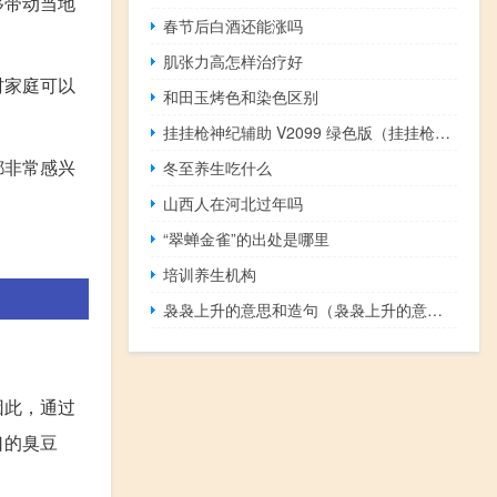
够带动当地
春节后白酒还能涨吗
肌张力高怎样治疗好
村家庭可以
和田玉烤色和染色区别
挂挂枪神纪辅助 V2099 绿色版（挂挂枪神纪辅助 V2099 绿色版功能简介）
都非常感兴
冬至养生吃什么
山西人在河北过年吗
“翠蝉金雀”的出处是哪里
培训养生机构
袅袅上升的意思和造句（袅袅上升的意思）
因此，通过
口的臭豆