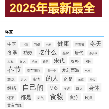
标签
健康
冬天
中医
习俗
元宵节
中国
作用
吃什么
冬季
功效
唐代
品牌
多少钱
宋代
攻略
时间
太极
女人
学校
孩子
春节
梦幻西游
春节期间
是一个
气功
的人
的是
疫情
游戏
男人
穴位
的话
自己的
身体
经络
艾灸
诗人
英语
食物
都是
食疗
饮食
还不
阳气
黄帝内经