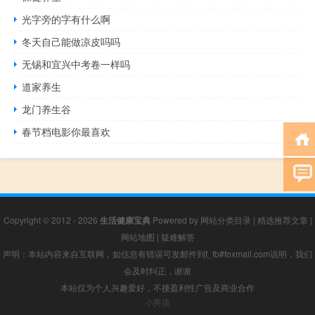
光字旁的字有什么啊
冬天自己能做凉皮吗吗
无锡和宜兴中考卷一样吗
道家养生
龙门养生谷
春节档电影你最喜欢
Copyright © 2012 - 2026
生活健康宝典
Powered by
网站分类目录
|
精选推荐文章
|
网站地图
|
疑难解答
声明：本站内容来自互联网，如信息有错误可发邮件到f_fb#foxmail.com说明，我们
会及时纠正，谢谢
本站仅为个人兴趣爱好，不接盈利性广告及商业合作
小男孩