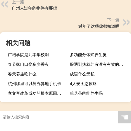
上一篇
广州人过年的物件有哪些
下一篇
过年了这些你都知道吗
相关问题
广培学院是几本学校啊
多功能分体式养生煲
春节家门口烧多少香火
脸遇到热就红有没有有效的治疗
春天养生吃什么
成语什么无私
杭州哪里可以补办异地手机卡
4人安图恩攻略
孝文帝改革成功的根本原因是什么
单丛茶的能养生吗
☚