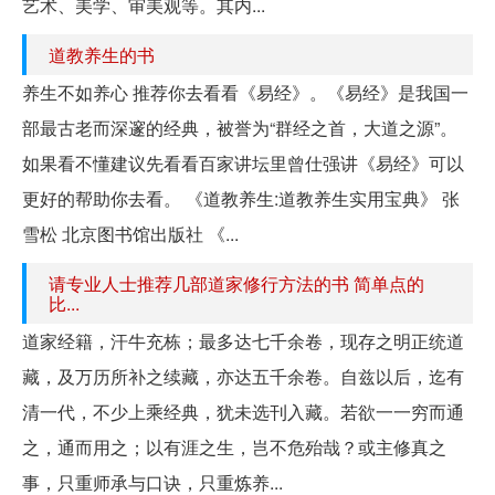
艺术、美学、审美观等。其内...
道教养生的书
养生不如养心 推荐你去看看《易经》。《易经》是我国一
部最古老而深邃的经典，被誉为“群经之首，大道之源”。
如果看不懂建议先看看百家讲坛里曾仕强讲《易经》可以
更好的帮助你去看。 《道教养生:道教养生实用宝典》 张
雪松 北京图书馆出版社 《...
请专业人士推荐几部道家修行方法的书 简单点的
比...
道家经籍，汗牛充栋；最多达七千余卷，现存之明正统道
藏，及万历所补之续藏，亦达五千余卷。自兹以后，迄有
清一代，不少上乘经典，犹未选刊入藏。若欲一一穷而通
之，通而用之；以有涯之生，岂不危殆哉？或主修真之
事，只重师承与口诀，只重炼养...