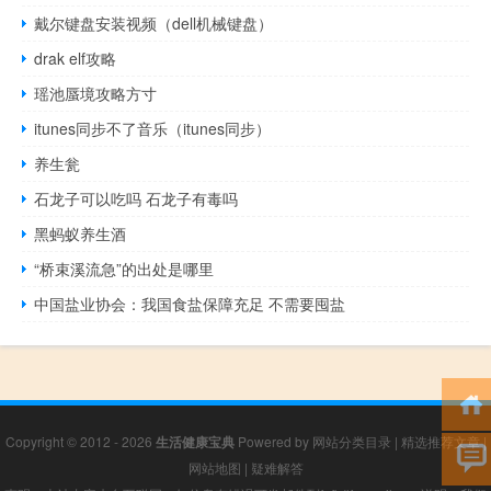
戴尔键盘安装视频（dell机械键盘）
drak elf攻略
瑶池蜃境攻略方寸
itunes同步不了音乐（itunes同步）
养生瓮
石龙子可以吃吗 石龙子有毒吗
黑蚂蚁养生酒
“桥束溪流急”的出处是哪里
中国盐业协会：我国食盐保障充足 不需要囤盐
Copyright © 2012 - 2026
生活健康宝典
Powered by
网站分类目录
|
精选推荐文章
|
网站地图
|
疑难解答