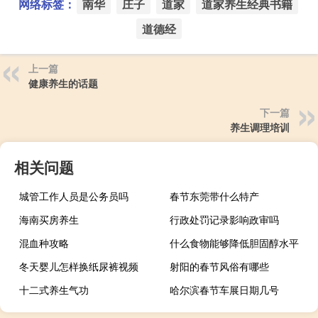
网络标签：
南华
庄子
道家
道家养生经典书籍
道德经
上一篇
健康养生的话题
下一篇
养生调理培训
相关问题
城管工作人员是公务员吗
春节东莞带什么特产
海南买房养生
行政处罚记录影响政审吗
混血种攻略
什么食物能够降低胆固醇水平
冬天婴儿怎样换纸尿裤视频
射阳的春节风俗有哪些
十二式养生气功
哈尔滨春节车展日期几号