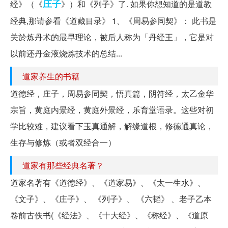
庄子
经》（《
》）和《列子》了. 如果你想知道的是道教
经典,那请参看《道藏目录》 1、《周易参同契》： 此书是
关於炼丹术的最早理论，被后人称为「丹经王」，它是对
以前还丹金液烧炼技术的总结...
道家养生的书籍
道德经，庄子，周易参同契，悟真篇，阴符经，太乙金华
宗旨，黄庭内景经，黄庭外景经，乐育堂语录。这些对初
学比较难，建议看下玉真通解，解缘道根，修德通真论，
生存与修炼（或者双经合一）
道家有那些经典名著？
道家名著有《道德经》、《道家易》、《太一生水》、
《文子》、《庄子》、 《列子》、 《六韬》 、老子乙本
卷前古佚书(《经法》、《十大经》、《称经》、《道原