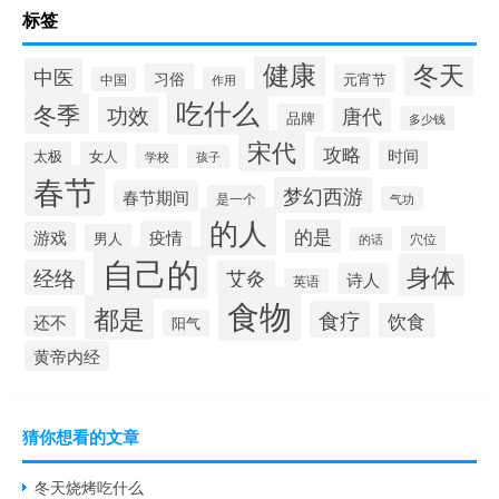
标签
健康
冬天
中医
习俗
元宵节
中国
作用
吃什么
冬季
功效
唐代
品牌
多少钱
宋代
攻略
时间
太极
女人
学校
孩子
春节
梦幻西游
春节期间
是一个
气功
的人
的是
疫情
游戏
男人
穴位
的话
自己的
身体
经络
艾灸
诗人
英语
食物
都是
食疗
饮食
还不
阳气
黄帝内经
猜你想看的文章
冬天烧烤吃什么