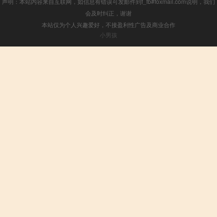
声明：本站内容来自互联网，如信息有错误可发邮件到f_fb#foxmail.com说明，我们
会及时纠正，谢谢
本站仅为个人兴趣爱好，不接盈利性广告及商业合作
小男孩