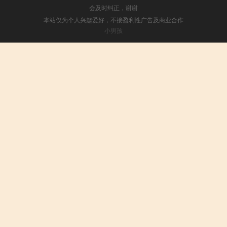
会及时纠正，谢谢
本站仅为个人兴趣爱好，不接盈利性广告及商业合作
小男孩