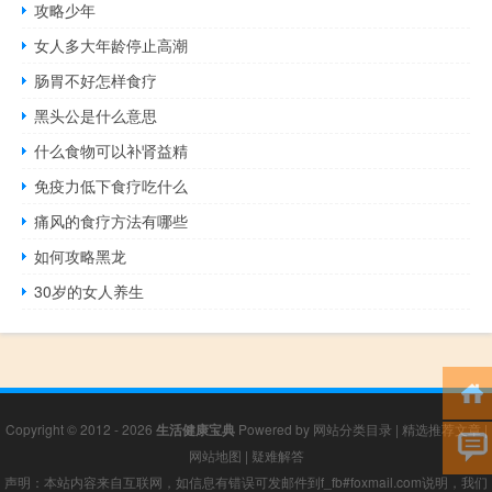
攻略少年
女人多大年龄停止高潮
肠胃不好怎样食疗
黑头公是什么意思
什么食物可以补肾益精
免疫力低下食疗吃什么
痛风的食疗方法有哪些
如何攻略黑龙
30岁的女人养生
Copyright © 2012 - 2026
生活健康宝典
Powered by
网站分类目录
|
精选推荐文章
|
网站地图
|
疑难解答
声明：本站内容来自互联网，如信息有错误可发邮件到f_fb#foxmail.com说明，我们