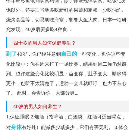
中年应尽量做到饮食均衡，除了保证规律饮食、吃饭七分
饱以外，还要适当地多吃新鲜的果蔬和粗粮，少吃油炸、
烧烤食品等，切忌胡吃海塞，餐餐大鱼大肉。日本一项研
究发现，40岁后要多吃4种食...
四十岁的男人如何保健养生？
到了
自己的
40岁，你已经注意到
一些变化，也许这些变
化比较小：你在周末打了一场比赛，结果到周二你仍然感
到。也许这些变化比较明显：齿变稀，肚子变大，睛眯得
更小，也听不太清楚了，运动一会儿就吁吁，也力不从心
了。 此时，会告诉你，大部分男...
40岁的男人如何养生？
1.保证睡眠 2.烟酒（指啤酒，白酒类；红酒可适当喝点，
身体
对
有好处）能减多少减多少，它们有害无利。 3.体会