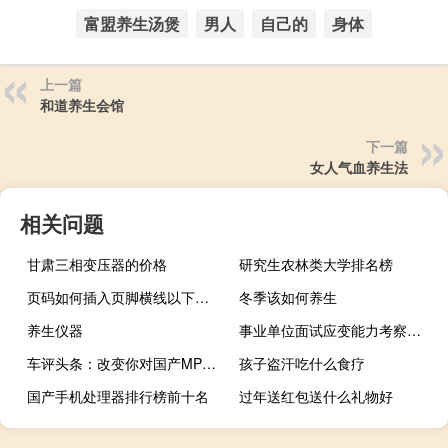
富盟养生汤煲
男人
自己的
身体
上一篇
和道养生会馆
下一篇
女人气血养生法
相关问题
甘肃三相变压器的价格
研究生农林类大学排名榜
页码如何插入页脚横线以下（如何插入页码横线）
冬季该如何养生
养生仪器
事业单位面试应变能力考察怎么破
车评头条：改变你对国产MPV的认知 试驾上汽MAXUS G10
孩子盗汗吃什么食疗
国产手机处理器排行榜前十名
过年送红包送什么礼物好