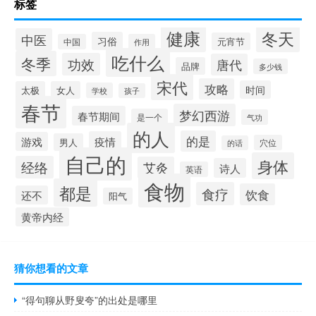
标签
健康
冬天
中医
习俗
元宵节
中国
作用
吃什么
冬季
功效
唐代
品牌
多少钱
宋代
攻略
时间
太极
女人
学校
孩子
春节
梦幻西游
春节期间
是一个
气功
的人
的是
疫情
游戏
男人
穴位
的话
自己的
身体
经络
艾灸
诗人
英语
食物
都是
食疗
饮食
还不
阳气
黄帝内经
猜你想看的文章
“得句聊从野叟夸”的出处是哪里