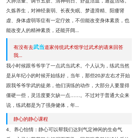
大肺活量、调节五脏、清神明日、舒盘活血，通盘活络。
久炼养生，对神经衰弱、长夜失眠、梦遗滑精、阳瘘肾
虚、身体虚弱等症有一定疗效，不但能改变身体素质，也
能改变人的精神素质，还能开阔...
武当
有没有去
道家传统武术馆学过武术的请来回答
我...
我小时候跟爷爷学了一点武当武术。个人认为，练武当然
是从年纪小的时候开始练好，当年，那些20岁左右才开始
跟我爷爷学武的徒弟，他们演练的动作，大部分人要显得
僵硬一些，灵活度要欠缺一点……。不过对于普通大众来
说，练武都是为了强身健体，年...
静心的静心课程
4、养心怡情：静心可以帮我们达到气定神闲的生命气