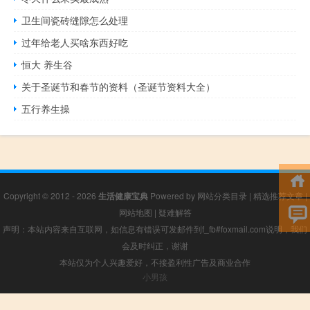
卫生间瓷砖缝隙怎么处理
过年给老人买啥东西好吃
恒大 养生谷
关于圣诞节和春节的资料（圣诞节资料大全）
五行养生操
Copyright © 2012 - 2026
生活健康宝典
Powered by
网站分类目录
|
精选推荐文章
|
网站地图
|
疑难解答
声明：本站内容来自互联网，如信息有错误可发邮件到f_fb#foxmail.com说明，我们
会及时纠正，谢谢
本站仅为个人兴趣爱好，不接盈利性广告及商业合作
小男孩