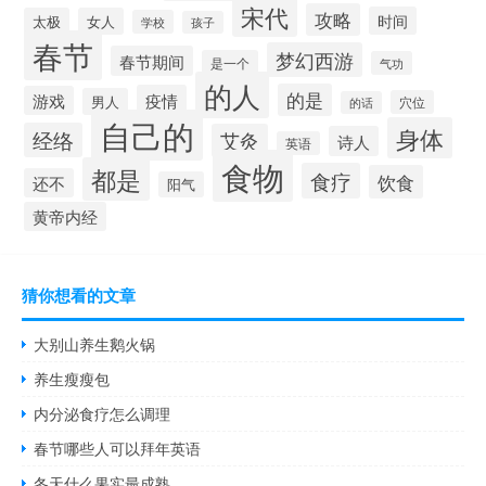
宋代
攻略
时间
太极
女人
学校
孩子
春节
梦幻西游
春节期间
是一个
气功
的人
的是
疫情
游戏
男人
穴位
的话
自己的
身体
经络
艾灸
诗人
英语
食物
都是
食疗
饮食
还不
阳气
黄帝内经
猜你想看的文章
大别山养生鹅火锅
养生瘦瘦包
内分泌食疗怎么调理
春节哪些人可以拜年英语
冬天什么果实最成熟