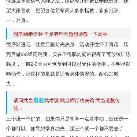
你迅速掌握运气入静之法，所以今此特把它奉献出来，还
望大家喜欢，更望各位前辈高人多多指教，多多批评。
一．养身...
想学跆拳道啊 但是有些问题想请教一下高手
循序渐进吧，注意压腿前先热身，活动开微汗了再压，压
完后做2-3组高踢腿，实在压得肌肉韧带很疼了可放缓训练
强度，一般2-3天内可恢复到可以忍受住的微疼，不明显影
响动作，那这样的量就是适合身体情况的。耐心加毅
力，...
道教
请问武当
武术院 武当师行功夫馆 武当道教传
统...
三个没一个好的，如果你只是初学一点基本功，随便选一
个都可以，如果想学真功夫，这三个就一个都不要去了，