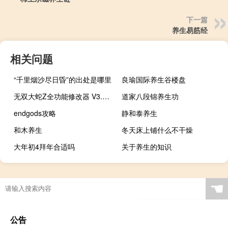
下一篇
养生易筋经
相关问题
“千里烟沙尽日昏”的出处是哪里
良瑜国际养生谷楼盘
无双大蛇Z全功能修改器 V3.4 绿色免费版（无双大蛇Z全功能修改器 V3.4 绿色免费版功能简介）
道家八段锦养生功
endgods攻略
静和泰养生
和木养生
冬天床上铺什么不干燥
大年初4拜年合适吗
关于养生的知识
☚
公告