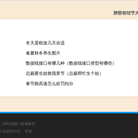
肺部有结节
冬天蛋糕放几天合适
春夏秋冬养生图片
数据线接口有哪几种（数据线接口类型有哪些）
总裁要生娃救我章节（总裁帮忙生个娃）
春节跑高速怎么处罚扣分
章
|
网站地图
|
疑难解答
，我们会及时纠正，谢谢