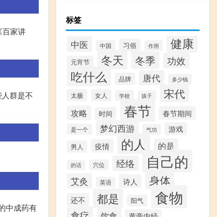
标签
《百家讲
健康
中医
习俗
中国
作用
冬天
冬季
功效
元宵节
吃什么
唐代
品牌
多少钱
宋代
些人群是不
太极
女人
学校
孩子
春节
攻略
春节期间
时间
梦幻西游
游戏
是一个
气功
的人
的是
疫情
男人
自己的
经络
穴位
的话
身体
艾灸
诗人
英语
食物
都是
还不
阳气
的中成药有
食疗
饮食
黄帝内经