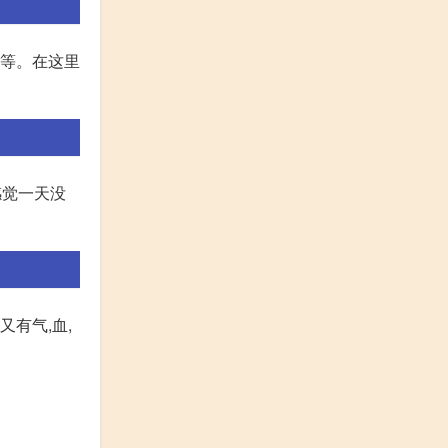
行等。在这里
感觉一天没
又有气,血,