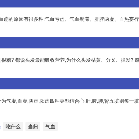
成血崩的原因有很多种:气血亏虚、气血瘀滞、肝脾两虚、血热妄
也很糟? 都说头发最能吸收营养,为什么头发枯黄、分叉、掉发? 
虚,血虚,阴虚,阳虚四种类型结合心,肝,脾,肺,肾五脏则每一脏
：
吃什么
当归
气血