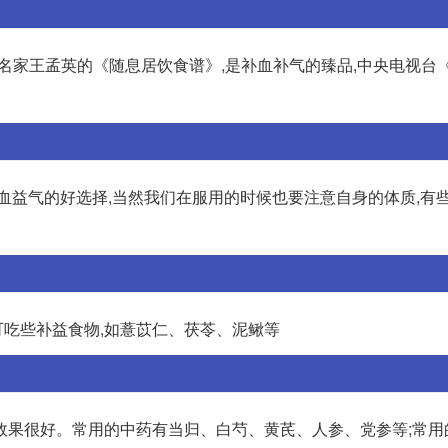
名家王孟英的《随息居饮食谱》,是补血补气的臻品,中央电视台
血益气的好选择,当然我们在服用的时候也要注意自身的体质,有
,可吃些补益食物,如薏苡仁、茯苓、泥鳅等
效果很好。常用的中药有当归、白芍、黄芪、人参、党参等;常用