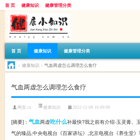
首 页
健康知识
健康管理分类
首 页
健康知识
健康管理分类
>
健康知识
>
气血两虚怎么调理怎么食疗
气血两虚怎么调理怎么食疗
健康知识
网友:
rx
2022-12-09 16:09:09
气血
吃什么
[摘要]：
两虚
补最快?我之前有介绍-玉灵膏。
气的臻品,中央电视台《百家讲坛》,北京电视台《养生堂