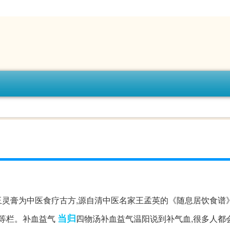
玉灵膏为中医食疗古方,源自清中医名家王孟英的《随息居饮食谱
当归
》等栏。补血益气
四物汤补血益气温阳说到补气血,很多人都