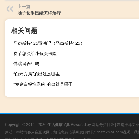
上一篇
肠子长淋巴结怎样治疗
相关问题
马杰斯特125费油吗（马杰斯特125）
春节怎么给小孩买保险
佛跳墙养生吗
“白炜方肃”的出处是哪里
“赤金白银惟意纳”的出处是哪里
Copyright © 2012 - 2026
生活健康宝典
Powered by
网站分类目录
|
精选推荐文
声明：本站内容来自互联网，如信息有错误可发邮件到f_fb#foxmail.com说明