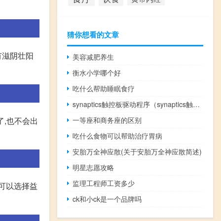
猜你想看的文章
有滋阴壮阳
美容减肥养生
衡水小学哪个好
吃什么帮助睡眠食疗
synaptics触控板驱动程序（synaptics触控板驱动）
了,也不会出
一等座和商务座的区别
吃什么食物可以帮助治疗胃病
安胎万全神应散(关于安胎万全神应散简述)
明星志愿攻略
监理工程师工资多少
可以选择益
ck和小ck是一个品牌吗