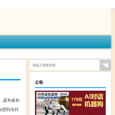
☚
公告
》,是补血补
会想到当归