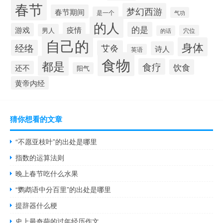
春节
梦幻西游
春节期间
是一个
气功
的人
的是
疫情
游戏
男人
穴位
的话
自己的
身体
经络
艾灸
诗人
英语
食物
都是
食疗
饮食
还不
阳气
黄帝内经
猜你想看的文章
“不愿亚枝叶”的出处是哪里
指数的运算法则
晚上春节吃什么水果
“鹦鹉语中分百里”的出处是哪里
提辞器什么梗
史上最奇葩的过年经历作文