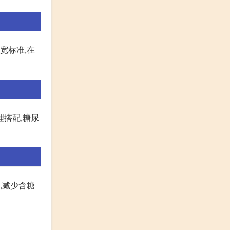
宽标准,在
理搭配,糖尿
,减少含糖