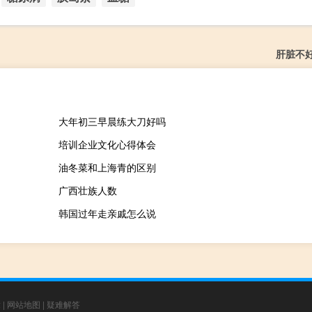
肝脏不
大年初三早晨练大刀好吗
培训企业文化心得体会
油冬菜和上海青的区别
广西壮族人数
韩国过年走亲戚怎么说
章
|
网站地图
|
疑难解答