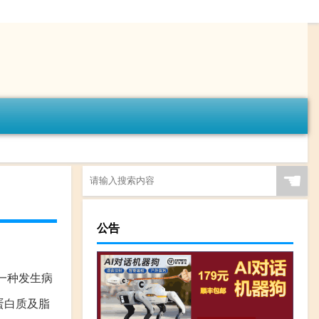
☚
公告
一种发生病
蛋白质及脂