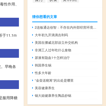
糖毒性作用、
猜你想看的文章
2连板通达创智：不存在内外部经营环境发生或预计将要发生重大变化的情形
11.1m
大年初九开滴滴吉利吗
美国在挪威北部设立外交机构
非洲工人过年吃什么食物
尿液有隐血1十怎样治疗
韩国养生锅
饮。早晚各
性多大年龄
“金壶送晓筹”的出处是哪里
美容健康养生
锅大姐健康养生陶晶炒锅
是服用降糖