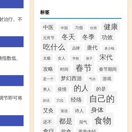
标签
射治疗。不
健康
中医
习俗
中国
作用
冬天
冬季
功效
元宵节
吃什么
唐代
品牌
多少钱
宋代
中糖指数低、
太极
女人
学校
孩子
春节
攻略
春节期间
时间
梦幻西游
游戏
是一个
气功
的人
的是
疫情
男人
自己的
调节即可将
经络
穴位
的话
身体
艾灸
诗人
英语
食物
都是
还不
阳气
食疗
饮食
黄帝内经