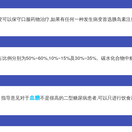
变可以保守口服药物治疗,如果有任何一种发生病变首选胰岛素注
分别为50%~60%,10%~15%及30%~35%。碳水化合物
血糖
。指导意见对于
不是很高的二型糖尿病患者,可以只进行饮食