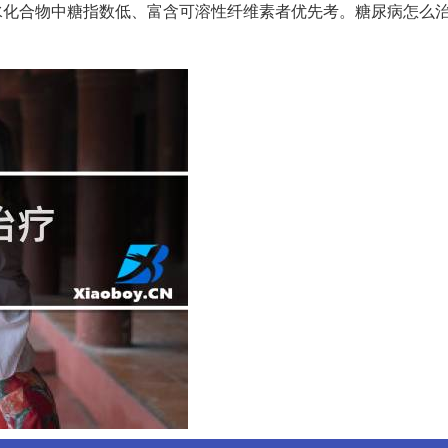
5%。碳水化合物中糖指数低、富含可溶性纤维素者优先考。糖尿病怎么