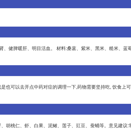
阴补肾、健脾暖肝、明目活血。 材料:桑葚、紫米、黑米、糙米、蓝
就是也可以去开点中药对症的调理一下,药物需要坚持吃, 饮食上
猪肾、胡桃仁、虾、白果、泥鳅、莲子、豇豆、蚕蛹等。意见建议: