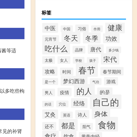
标签
健康
中医
习俗
中国
作用
冬天
冬季
功效
元宵节
吃什么
唐代
莓酱等适
品牌
多少钱
宋代
太极
女人
学校
孩子
春节
攻略
春节期间
时间
梦幻西游
游戏
是一个
气功
的人
可以多吃些枸
的是
疫情
男人
自己的
经络
穴位
的话
身体
艾灸
诗人
英语
食物
都是
还不
阳气
常见的补肾
食疗
饮食
黄帝内经