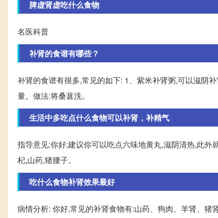
脾虚肾虚吃什么食物
名医科普
补肾的食谱有哪些？
补肾的食谱有很多,常见的如下: 1、紫米补肾粥,可以滋
量。做法:将桑葚洗。
生活中多吃点什么食物可以补肾，补精气
指导意见:你好;建议你可以吃点六味地黄丸,滋阴清热,此外
杞,山药,猪腰子。
吃什么食物补肾效果最好
病情分析: 你好,常见的补肾食物有:山药、狗肉、羊肾、