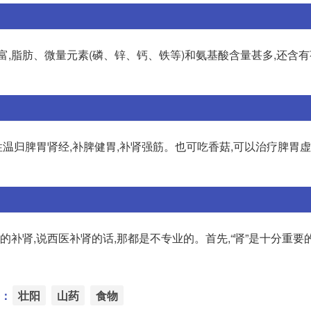
,脂肪、微量元素(磷、锌、钙、铁等)和氨基酸含量甚多,还含有
归脾胃肾经,补脾健胃,补肾强筋。也可吃香菇,可以治疗脾胃虚
的补肾,说西医补肾的话,那都是不专业的。首先,“肾”是十分重要
：
壮阳
山药
食物