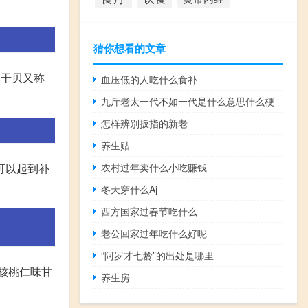
猜你想看的文章
.干贝又称
血压低的人吃什么食补
九斤老太一代不如一代是什么意思什么梗
怎样辨别扳指的新老
养生贴
可以起到补
农村过年卖什么小吃赚钱
冬天穿什么Aj
西方国家过春节吃什么
老公回家过年吃什么好呢
“阿罗才七龄”的出处是哪里
③核桃仁味甘
养生房