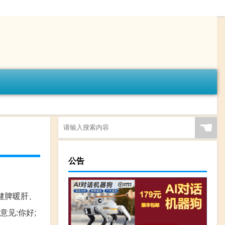
☚
公告
健脾暖肝、
见:你好;