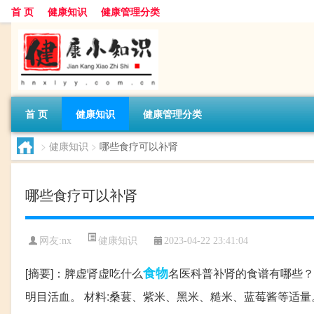
首 页
健康知识
健康管理分类
首 页
健康知识
健康管理分类
>
健康知识
>
哪些食疗可以补肾
哪些食疗可以补肾
健康知识
网友:
nx
2023-04-22 23:41:04
食物
[摘要]：脾虚肾虚吃什么
名医科普补肾的食谱有哪些？
明目活血。 材料:桑葚、紫米、黑米、糙米、蓝莓酱等适量