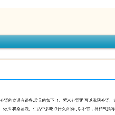
补肾的食谱有很多,常见的如下: 1、紫米补肾粥,可以滋阴补肾、
。做法:将桑葚洗。生活中多吃点什么食物可以补肾，补精气指导意