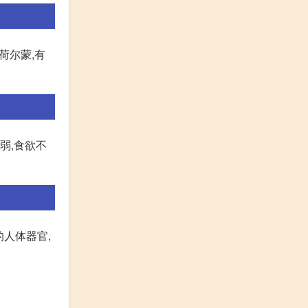
荷尔蒙,有
弱,食欲不
的人体器官,