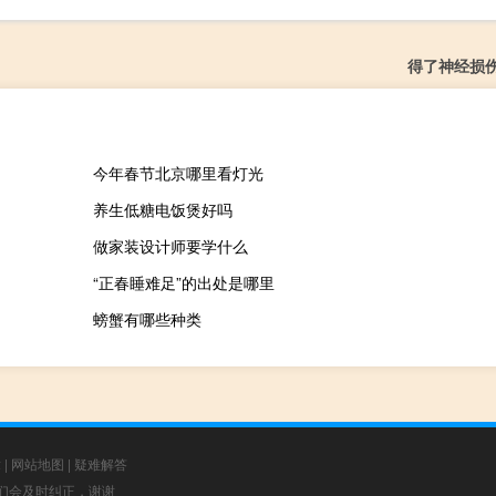
得了神经损
今年春节北京哪里看灯光
养生低糖电饭煲好吗
做家装设计师要学什么
“正春睡难足”的出处是哪里
螃蟹有哪些种类
章
|
网站地图
|
疑难解答
，我们会及时纠正，谢谢