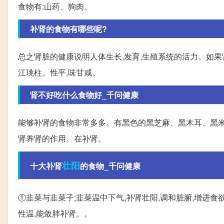
食物有:山药、狗肉。
补肾的食物有哪些呢?
总之肾脏的健康说明人体生长,发育,生殖系统的活力。如果
江珧柱。性平,味甘咸。
肾不好吃什么食物好_千问健康
能够补肾的食物非常多多。有黑色的黑芝麻、黑木耳、黑米
肾养肾的作用。在补肾。
壮阳
十大补肾
的食物_千问健康
①韭菜与韭菜子;韭菜温中下气,补肾壮阳,调和脏腑,增进
性温,能敛肺补肾。。