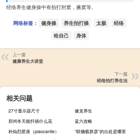
经络养生健身操中有拍打肘窝，腋窝等。
网络标签：
健身操
养生拍打操
太极
经络
给自己
身体
上一篇
健康养生大讲堂
下一篇
经络拍打养生法
相关问题
27寸显示器尺寸
健龙养生
郑州冬天能扦插什么花
蓝六攻略
朴灿烈星座（piaocanlie）
“联镳载群彦”的出处是哪里