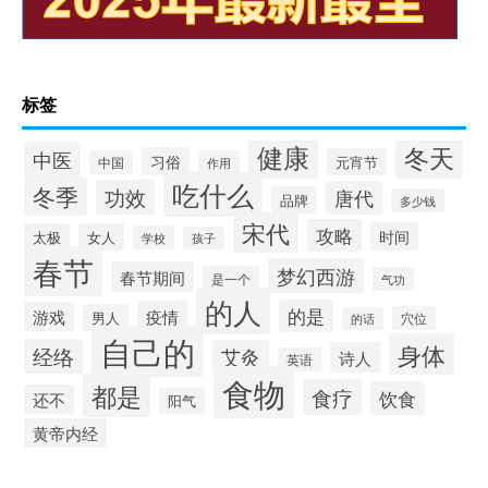
标签
健康
冬天
中医
习俗
元宵节
中国
作用
吃什么
冬季
功效
唐代
品牌
多少钱
宋代
攻略
时间
太极
女人
学校
孩子
春节
梦幻西游
春节期间
是一个
气功
的人
的是
疫情
游戏
男人
穴位
的话
自己的
身体
经络
艾灸
诗人
英语
食物
都是
食疗
饮食
还不
阳气
黄帝内经