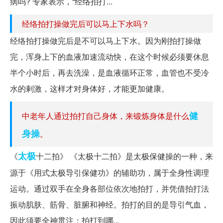
病吗? 专家表示，“经络拍打...
经络拍打操做完后可以马上下水吗？
经络拍打操做完后是不可以马上下水。因为刚拍打操做
完，浑身上下的血液加速流动快，在这个时候必须要休息
半个小时后，再去洗澡，是血液循环正常，血管也不受冷
水的剌激，这样才对身体好，才能更加健康。
健
中老年人通过拍打自己身体，来锻炼身体是什么
身操
。
太极
《
十二拍》 《太极十二拍》是太极保健操的一种，来
源于《用式太极导引保健功》的辅助功，属于全身性调理
运动。通过双手在全身各部位依次地拍打，并凭借拍打法
振动肌肤、筋骨、脏腑和神经。拍打的目的是导引气血，
因此须要全神贯注：拍打到哪...