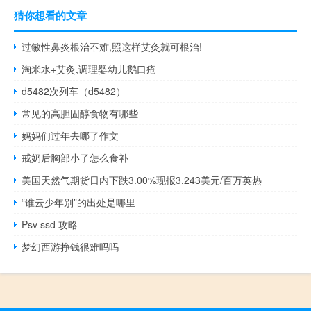
猜你想看的文章
过敏性鼻炎根治不难,照这样艾灸就可根治!
淘米水+艾灸,调理婴幼儿鹅口疮
d5482次列车（d5482）
常见的高胆固醇食物有哪些
妈妈们过年去哪了作文
戒奶后胸部小了怎么食补
美国天然气期货日内下跌3.00%现报3.243美元/百万英热
“谁云少年别”的出处是哪里
Psv ssd 攻略
梦幻西游挣钱很难吗吗