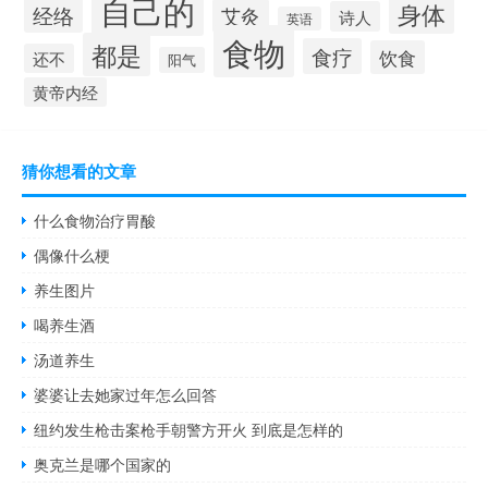
自己的
身体
经络
艾灸
诗人
英语
食物
都是
食疗
饮食
还不
阳气
黄帝内经
猜你想看的文章
什么食物治疗胃酸
偶像什么梗
养生图片
喝养生酒
汤道养生
婆婆让去她家过年怎么回答
纽约发生枪击案枪手朝警方开火 到底是怎样的
奥克兰是哪个国家的