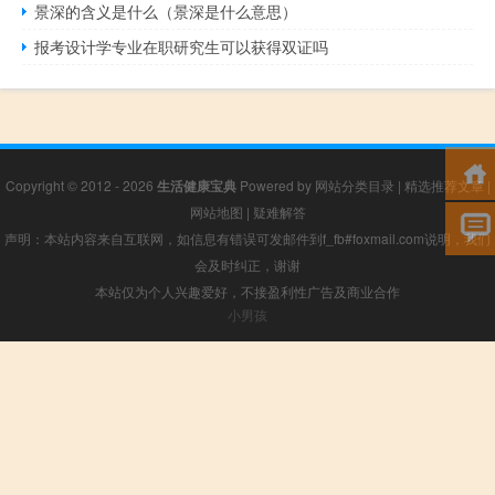
景深的含义是什么（景深是什么意思）
报考设计学专业在职研究生可以获得双证吗
Copyright © 2012 - 2026
生活健康宝典
Powered by
网站分类目录
|
精选推荐文章
|
网站地图
|
疑难解答
声明：本站内容来自互联网，如信息有错误可发邮件到f_fb#foxmail.com说明，我们
会及时纠正，谢谢
本站仅为个人兴趣爱好，不接盈利性广告及商业合作
小男孩