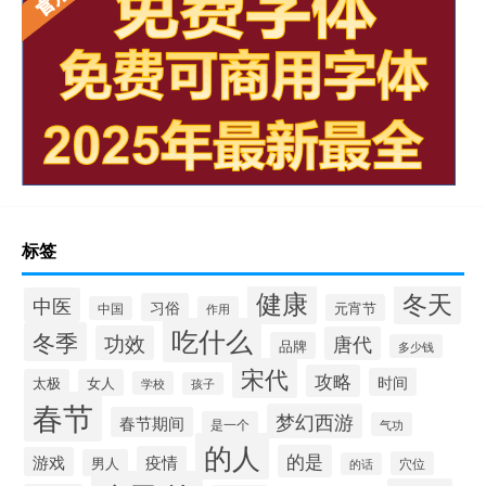
标签
健康
冬天
中医
习俗
元宵节
中国
作用
吃什么
冬季
功效
唐代
品牌
多少钱
宋代
攻略
时间
太极
女人
学校
孩子
春节
梦幻西游
春节期间
是一个
气功
的人
的是
疫情
游戏
男人
穴位
的话