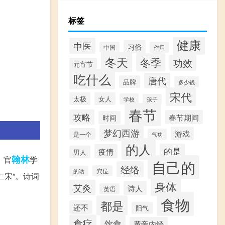
标签
健康
中医
习俗
中国
作用
冬天
冬季
功效
元宵节
吃什么
唐代
品牌
多少钱
宋代
太极
女人
学校
孩子
春节
攻略
春节期间
时间
梦幻西游
游戏
是一个
气功
的人
的是
疫情
男人
翰林
，官
学
自己的
经络
穴位
的话
宋”。诗词
身体
艾灸
诗人
英语
食物
都是
还不
阳气
食疗
饮食
黄帝内经