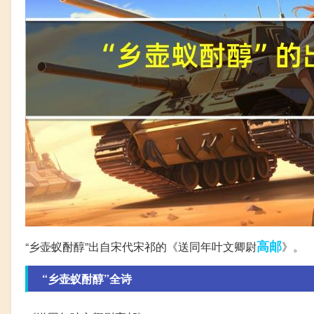
高邮
“乡壶蚁酎醇”出自宋代宋祁的《送同年叶文卿尉
》。
“乡壶蚁酎醇”全诗