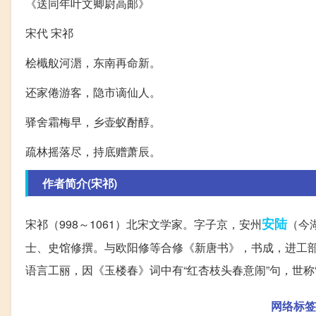
《送同年叶文卿尉高邮》
宋代 宋祁
桧檝舣河滣，东南再命新。
还家倦游客，隐市谪仙人。
驿舍霜梅早，乡壶蚁酎醇。
疏林摇落尽，持底赠萧辰。
作者简介(宋祁)
安陆
宋祁（998～1061）北宋文学家。字子京，安州
（今
士、史馆修撰。与欧阳修等合修《新唐书》，书成，进工部
语言工丽，因《玉楼春》词中有“红杏枝头春意闹”句，世称“
网络标签