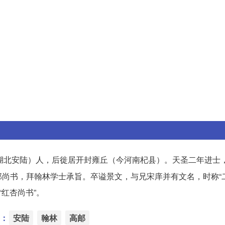
湖北安陆）人，后徙居开封雍丘（今河南杞县）。天圣二年进士
尚书，拜翰林学士承旨。卒谥景文，与兄宋庠并有文名，时称“二
红杏尚书”。
：
安陆
翰林
高邮