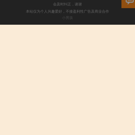
会及时纠正，谢谢
本站仅为个人兴趣爱好，不接盈利性广告及商业合作
小男孩