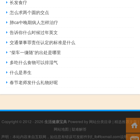
长发食疗
怎么求两个圆的交点
肺ca中晚期病人怎样治疗
告诉你什么时候过年英文
交通肇事罪责任认定的标准是什么
“柴车一缣随”的出处是哪里
多吃什么食物可以排湿气
什么是养生
春节老师发什么礼物好呢
Copyright © 2012 - 2026
生活健康宝典
Powered by
网站分类目录
|
精选推荐文章
|
网站地图
|
疑难解答
声明：本站内容来自互联网，如信息有错误可发邮件到f_fb#foxmail.com说明，我们