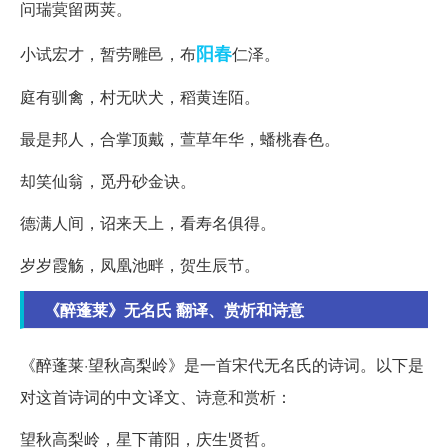
问瑞蓂留两荚。
阳春
小试宏才，暂劳雕邑，布
仁泽。
庭有驯禽，村无吠犬，稻黄连陌。
最是邦人，合掌顶戴，萱草年华，蟠桃春色。
却笑仙翁，觅丹砂金诀。
德满人间，诏来天上，看寿名俱得。
岁岁霞觞，凤凰池畔，贺生辰节。
《醉蓬莱》无名氏 翻译、赏析和诗意
《醉蓬莱·望秋高梨岭》是一首宋代无名氏的诗词。以下是
对这首诗词的中文译文、诗意和赏析：
望秋高梨岭，星下莆阳，庆生贤哲。