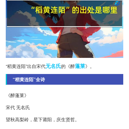
无名氏
蓬莱
“稻黄连陌”出自宋代
的《醉
》。
“稻黄连陌”全诗
《醉蓬莱》
宋代 无名氏
望秋高梨岭，星下莆阳，庆生贤哲。