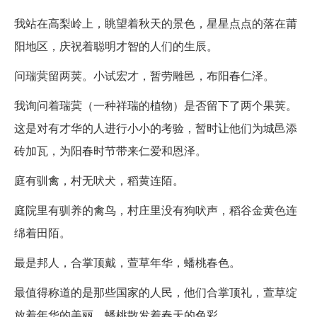
我站在高梨岭上，眺望着秋天的景色，星星点点的落在莆
阳地区，庆祝着聪明才智的人们的生辰。
问瑞蓂留两荚。小试宏才，暂劳雕邑，布阳春仁泽。
我询问着瑞蓂（一种祥瑞的植物）是否留下了两个果荚。
这是对有才华的人进行小小的考验，暂时让他们为城邑添
砖加瓦，为阳春时节带来仁爱和恩泽。
庭有驯禽，村无吠犬，稻黄连陌。
庭院里有驯养的禽鸟，村庄里没有狗吠声，稻谷金黄色连
绵着田陌。
最是邦人，合掌顶戴，萱草年华，蟠桃春色。
最值得称道的是那些国家的人民，他们合掌顶礼，萱草绽
放着年华的美丽，蟠桃散发着春天的色彩。