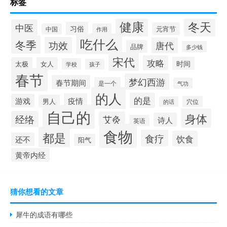
标签
健康
冬天
中医
习俗
元宵节
中国
作用
吃什么
冬季
功效
唐代
品牌
多少钱
宋代
攻略
时间
太极
女人
学校
孩子
春节
梦幻西游
春节期间
是一个
气功
的人
的是
疫情
游戏
男人
穴位
的话
自己的
身体
经络
艾灸
诗人
英语
食物
都是
食疗
饮食
还不
阳气
黄帝内经
猜你想看的文章
犀牛的成语有哪些