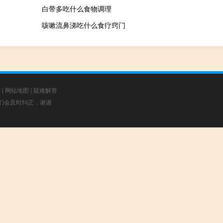
白带多吃什么食物调理
咳嗽流鼻涕吃什么食疗窍门
章
|
网站地图
|
疑难解答
，我们会及时纠正，谢谢