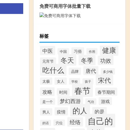
免费可商用字体批量下载
标签
健康
中医
习俗
中国
作用
冬天
冬季
功效
元宵节
吃什么
唐代
品牌
多少钱
宋代
太极
女人
学校
孩子
春节
攻略
春节期间
时间
梦幻西游
游戏
是一个
气功
的人
的是
疫情
男人
自己的
经络
穴位
的话