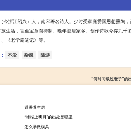
山阴（今浙江绍兴）人，南宋著名诗人。少时受家庭爱国思想熏陶
军旅生活，官至宝章阁待制。晚年退居家乡。创作诗歌今存九千
》、《老学庵笔记》等。
：
不爱
杂感
陆游
“何时同载过老子”的
避暑养生房
“峰端上明月”的出处是哪里
怎么学做模具