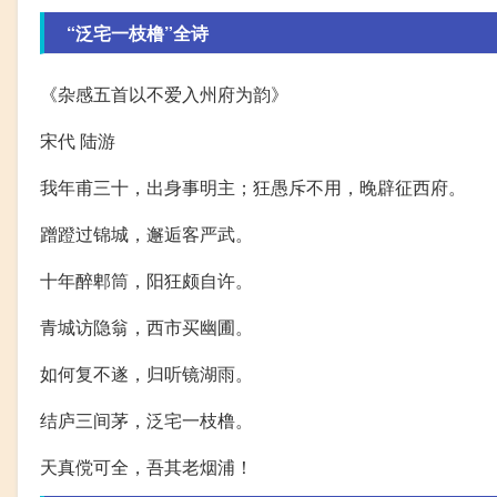
“泛宅一枝橹”全诗
《杂感五首以不爱入州府为韵》
宋代 陆游
我年甫三十，出身事明主；狂愚斥不用，晚辟征西府。
蹭蹬过锦城，邂逅客严武。
十年醉郫筒，阳狂颇自许。
青城访隐翁，西市买幽圃。
如何复不遂，归听镜湖雨。
结庐三间茅，泛宅一枝橹。
天真傥可全，吾其老烟浦！