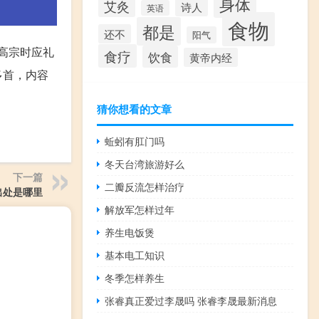
身体
艾灸
诗人
英语
食物
都是
还不
阳气
，高宗时应礼
食疗
饮食
黄帝内经
多首，内容
猜你想看的文章
蚯蚓有肛门吗
冬天台湾旅游好么
下一篇
二瓣反流怎样治疗
出处是哪里
解放军怎样过年
养生电饭煲
基本电工知识
冬季怎样养生
张睿真正爱过李晟吗 张睿李晟最新消息