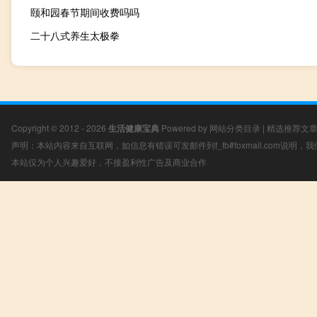
颐和园春节期间收费吗吗
二十八式养生太极拳
Copyright © 2012 - 2026
生活健康宝典
Powered by
网站分类目录
|
精选推荐文
声明：本站内容来自互联网，如信息有错误可发邮件到f_fb#foxmail.com说明
本站仅为个人兴趣爱好，不接盈利性广告及商业合作