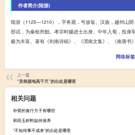
作者简介(陆游)
陆游（1125—1210），字务观，号放翁。汉族，越州
部试，为秦桧所黜。孝宗时赐进士出身。中年入蜀，投身
极为丰富。著有《剑南诗稿》、《渭南文集》、《南唐书
网络标签
上一篇
“灵根据地高千尺”的出处是哪里
相关问题
补肾的食疗方子有哪些
和田玉籽料如何保养
“不知何事不成来”的出处是哪里