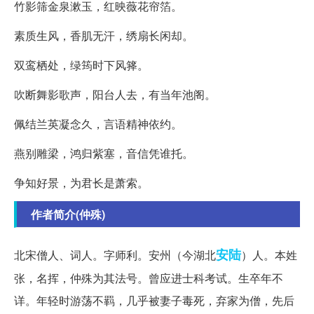
竹影筛金泉漱玉，红映薇花帘箔。
素质生风，香肌无汗，绣扇长闲却。
双鸾栖处，绿筠时下风箨。
吹断舞影歌声，阳台人去，有当年池阁。
佩结兰英凝念久，言语精神依约。
燕别雕梁，鸿归紫塞，音信凭谁托。
争知好景，为君长是萧索。
作者简介(仲殊)
安陆
北宋僧人、词人。字师利。安州（今湖北
）人。本姓
张，名挥，仲殊为其法号。曾应进士科考试。生卒年不
详。年轻时游荡不羁，几乎被妻子毒死，弃家为僧，先后