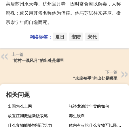
寓居苏州承天寺、杭州宝月寺，因时常食蜜以解毒，人称
蜜殊；或又用其俗名称他为僧挥。他与苏轼往来甚厚。徽
宗崇宁年间自缢而死。
网络标签：
夏日
安陆
宋代
上一篇
“前村一溪风月”的出处是哪里
下一篇
“未应袖手”的出处是哪里
相关问题
出国怎么上网
张裕龙谕过年卖的如何
放置江湖搬运新版攻略
养生饮料
什么食物能够增强记忆力
体内有火吃什么食物可以降肝火旺