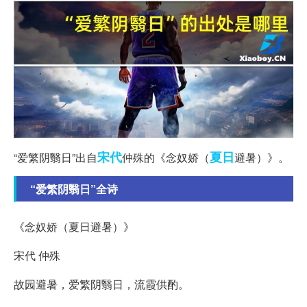
宋代
夏日
“爱繁阴翳日”出自
仲殊的《念奴娇（
避暑）》。
“爱繁阴翳日”全诗
《念奴娇（夏日避暑）》
宋代 仲殊
故园避暑，爱繁阴翳日，流霞供酌。