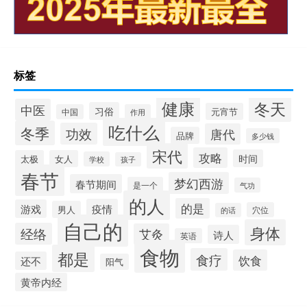
标签
健康
冬天
中医
习俗
元宵节
中国
作用
吃什么
冬季
功效
唐代
品牌
多少钱
宋代
攻略
时间
太极
女人
学校
孩子
春节
梦幻西游
春节期间
是一个
气功
的人
的是
疫情
游戏
男人
穴位
的话
自己的
身体
经络
艾灸
诗人
英语
食物
都是
食疗
饮食
还不
阳气
黄帝内经