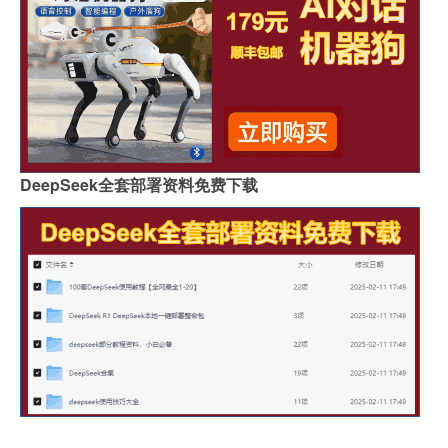
DeepSeek全套部署资料免费下载