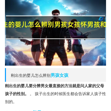
男孩
女孩
刚出生的婴儿怎么辨别
刚出生的婴儿要分辨男女最直接的方法就是问人家的父母
孩子的性别。
。 孩子出生的时候医生都会告诉家人孩子性
别的。