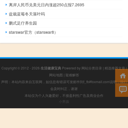
离岸人民币兑美元日内涨超250点报7.2695
盆栽蓝莓冬天落叶吗
鹏式足疗养生园
starswar官方（starswar8）
Copyright © 2012 - 2026
生活健康宝典
Powered by
网站分类目录
|
精选推荐文章
|
网站地图
|
疑难解答
声明：本站内容来自互联网，如信息有错误可发邮件到f_fb#foxmail.com说明，我们
会及时纠正，谢谢
本站仅为个人兴趣爱好，不接盈利性广告及商业合作
小男孩