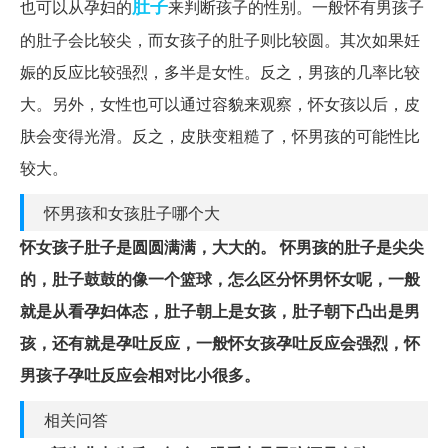
肚子
也可以从孕妇的
来判断孩子的性别。一般怀有男孩子
的肚子会比较尖，而女孩子的肚子则比较圆。其次如果妊
娠的反应比较强烈，多半是女性。反之，男孩的几率比较
大。另外，女性也可以通过容貌来观察，怀女孩以后，皮
肤会变得光滑。反之，皮肤变粗糙了，怀男孩的可能性比
较大。
怀男孩和女孩肚子哪个大
怀女孩子肚子是圆圆满满，大大的。
怀男孩的肚子是尖尖
的，肚子鼓鼓的像一个篮球，怎么区分怀男怀女呢，一般
就是从看孕妇体态，肚子朝上是女孩，肚子朝下凸出是男
孩，还有就是孕吐反应，一般怀女孩孕吐反应会强烈，怀
男孩子孕吐反应会相对比小很多。
相关问答