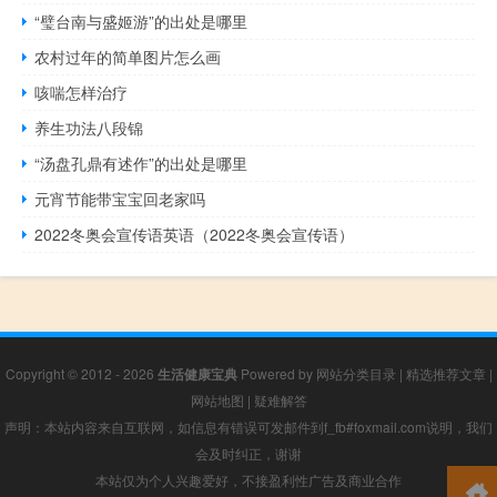
“璧台南与盛姬游”的出处是哪里
农村过年的简单图片怎么画
咳喘怎样治疗
养生功法八段锦
“汤盘孔鼎有述作”的出处是哪里
元宵节能带宝宝回老家吗
2022冬奥会宣传语英语（2022冬奥会宣传语）
Copyright © 2012 - 2026
生活健康宝典
Powered by
网站分类目录
|
精选推荐文章
|
网站地图
|
疑难解答
声明：本站内容来自互联网，如信息有错误可发邮件到f_fb#foxmail.com说明，我们
会及时纠正，谢谢
本站仅为个人兴趣爱好，不接盈利性广告及商业合作