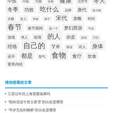
健康
冬天
中医
习俗
元宵节
中国
作用
吃什么
冬季
功效
唐代
品牌
多少钱
宋代
攻略
时间
太极
女人
学校
孩子
春节
梦幻西游
春节期间
是一个
气功
的人
的是
疫情
游戏
男人
穴位
的话
自己的
身体
经络
艾灸
诗人
英语
食物
都是
食疗
饮食
还不
阳气
黄帝内经
猜你想看的文章
江苏过年回上海需要隔离吗
“熊岭迢迢兮曾立夜雪”的出处是哪里
“早岁无知到柳桥”的出处是哪里