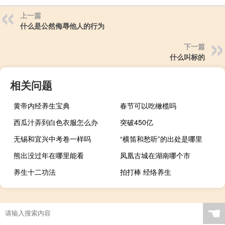
上一篇
什么是公然侮辱他人的行为
下一篇
什么叫标的
相关问题
黄帝内经养生宝典
春节可以吃橄榄吗
西瓜汁弄到白色衣服怎么办
突破450亿
无锡和宜兴中考卷一样吗
“横笛和愁听”的出处是哪里
熊出没过年在哪里能看
凤凰古城在湖南哪个市
养生十二功法
拍打棒 经络养生
☚