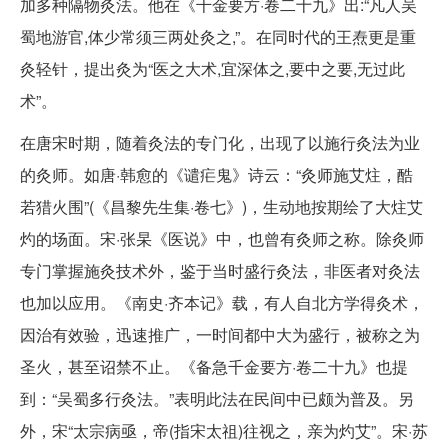
加多种隔物灸法。他在《千金要方·卷二十九》出:“凡人吴
蜀地游官,体少常须三两处灸之,”。在同时代的王焘更是重
灸轻针，提出灸为“医之大术,宜深体之,要中之要,无过此
术”。
在唐宋时期，随着灸法的专门化，出现了以施行灸法为业
的灸师。如唐·韩愈的《谴疟鬼》诗云：“灸师施艾炷，酷
若猎火围”(《昌黎先生集·卷七》)，生动地按期绘了大炷艾
灼的场面。宋·张杲《医说》中，也曾有灸师之称。除灸师
专门掌握施灸技术外，鉴于当时盛行灸法，非医者对灸法
也加以应用。《南史·齐本记》载，有人自北方学得灸术，
因治有效验，迅速推广，一时间都中大为盛行，被称之为
圣火，甚至诏禁不止。《备急千金要方·卷二十九》也提
到：“吴蜀多行灸法。”表明此法在民间中已颇为普及。另
外，宋“太宗病亟，帝(指宋太祖)往视之，亲为灼艾”。宋·苏