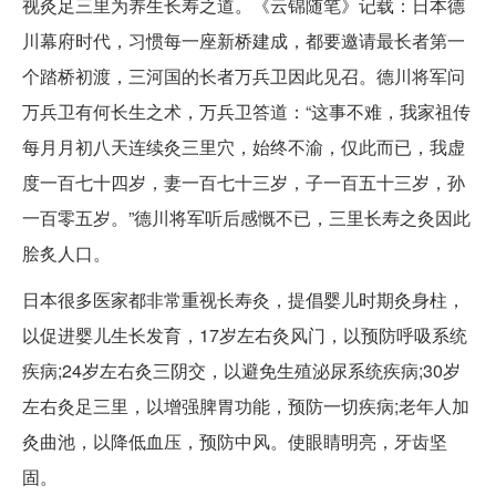
视灸足三里为养生长寿之道。《云锦随笔》记载：日本德
川幕府时代，习惯每一座新桥建成，都要邀请最长者第一
个踏桥初渡，三河国的长者万兵卫因此见召。德川将军问
万兵卫有何长生之术，万兵卫答道：“这事不难，我家祖传
每月月初八天连续灸三里穴，始终不渝，仅此而已，我虚
度一百七十四岁，妻一百七十三岁，子一百五十三岁，孙
一百零五岁。”德川将军听后感慨不已，三里长寿之灸因此
脍炙人口。
日本很多医家都非常重视长寿灸，提倡婴儿时期灸身柱，
以促进婴儿生长发育，17岁左右灸风门，以预防呼吸系统
疾病;24岁左右灸三阴交，以避免生殖泌尿系统疾病;30岁
左右灸足三里，以增强脾胃功能，预防一切疾病;老年人加
灸曲池，以降低血压，预防中风。使眼睛明亮，牙齿坚
固。