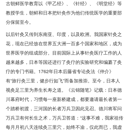
古朝鲜医学教育以《甲乙经》、《针经》、《明堂经》等
教授学生，朝鲜和日本把针灸作为他们传统医学的重要部
分保留至今。
以后针灸又传到东南亚、印度，以及欧洲。我国家针灸之
花，现在已经放在世界五大洲一百多个国家和地区，成为
世界医学的组成部分。目前国际上从事针灸医疗工作的人
越来越多，日本等国还进行了灸疗的实验研究和编纂了灸
疗的专门书籍。1762年日本后藤省专论灸法《仲介》
有“旅行灸三里，健步行如飞”而备加推崇。至今，日本人
视灸足三里为养生长寿之道。《云锦随笔》记载：日本德
川幕府时代，习惯每一座新桥建成，都要邀请最长者第一
个踏桥初渡，三河国的长者万兵卫因此见召。德川将军问
万兵卫有何长生之术，万兵卫答道：“这事不难，我家祖传
每月月初八天连续灸三里穴，始终不渝，仅此而已，我虚