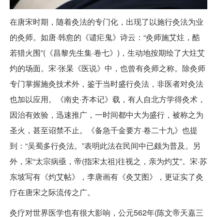
在唐宋时期，随着灸法的专门化，出现了以施行灸法为业
的灸师。如唐·韩愈的《谴疟鬼》诗云：“灸师施艾炷，酷
若猎火围”(《昌黎先生集·卷七》)，生动地按期绘了大炷艾
灼的场面。宋·张杲《医说》中，也曾有灸师之称。除灸师
专门掌握施灸技术外，鉴于当时盛行灸法，非医者对灸法
也加以应用。《南史·齐本记》载，有人自北方学得灸术，
因治有效验，迅速推广，一时间都中大为盛行，被称之为
圣火，甚至诏禁不止。《备急千金要方·卷二十九》也提
到：“吴蜀多行灸法。”表明此法在民间中已颇为普及。另
外，宋“太宗病亟，帝(指宋太祖)往视之，亲为灼艾”。宋·苏
东坡写有《灼艾帖》，李唐画有《灸艾图》，更证实了灸
疗在唐宋之际流传之广。
灸疗对世界医学也有很大影响，公元562年(陈文帝天嘉三