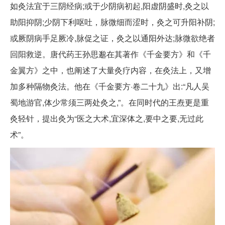
如灸法宜于三阴经病;或于少阴病初起,阳虚阴盛时,灸之以
助阳抑阴;少阴下利呕吐，脉微细而涩时，灸之可升阳补阴;
或厥阴病手足厥冷,脉促之证，灸之以通阳外达;脉微欲绝者
回阳救逆。唐代药王孙思邈在其著作《千金要方》和《千
金翼方》之中，也阐述了大量灸疗内容，在灸法上，又增
加多种隔物灸法。他在《千金要方·卷二十九》出:“凡人吴
蜀地游官,体少常须三两处灸之,”。在同时代的王焘更是重
灸轻针，提出灸为“医之大术,宜深体之,要中之要,无过此
术”。