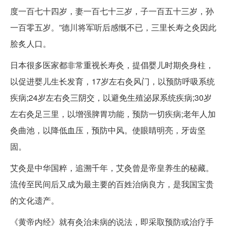
度一百七十四岁，妻一百七十三岁，子一百五十三岁，孙
一百零五岁。”德川将军听后感慨不已，三里长寿之灸因此
脍炙人口。
日本很多医家都非常重视长寿灸，提倡婴儿时期灸身柱，
以促进婴儿生长发育，17岁左右灸风门，以预防呼吸系统
疾病;24岁左右灸三阴交，以避免生殖泌尿系统疾病;30岁
左右灸足三里，以增强脾胃功能，预防一切疾病;老年人加
灸曲池，以降低血压，预防中风。使眼睛明亮，牙齿坚
固。
艾灸是中华国粹，追溯千年，艾灸曾是帝皇养生的秘藏。
流传至民间后又成为最主要的百姓治病良方，是我国宝贵
的文化遗产。
《黄帝内经》就有灸治未病的说法，即采取预防或治疗手