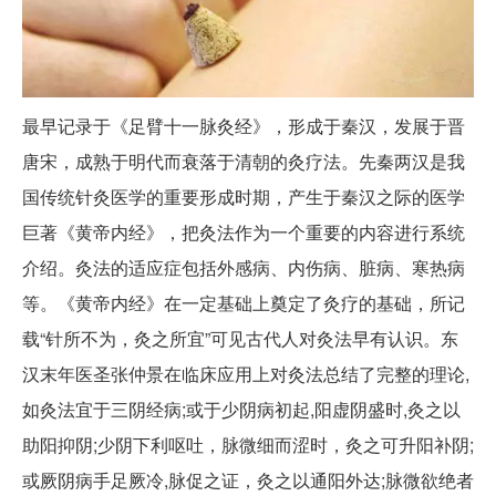
最早记录于《足臂十一脉灸经》，形成于秦汉，发展于晋
唐宋，成熟于明代而衰落于清朝的灸疗法。先秦两汉是我
国传统针灸医学的重要形成时期，产生于秦汉之际的医学
巨著《黄帝内经》，把灸法作为一个重要的内容进行系统
介绍。灸法的适应症包括外感病、内伤病、脏病、寒热病
等。《黄帝内经》在一定基础上奠定了灸疗的基础，所记
载“针所不为，灸之所宜”可见古代人对灸法早有认识。东
汉末年医圣张仲景在临床应用上对灸法总结了完整的理论,
如灸法宜于三阴经病;或于少阴病初起,阳虚阴盛时,灸之以
助阳抑阴;少阴下利呕吐，脉微细而涩时，灸之可升阳补阴;
或厥阴病手足厥冷,脉促之证，灸之以通阳外达;脉微欲绝者