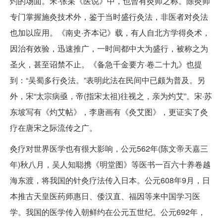
灼的场面。宋·张杲《医说》中，也曾有灸师之称。除灸师
专门掌握施灸技术外，鉴于当时盛行灸法，非医者对灸法
也加以应用。《南史·齐本记》载，有人自北方学得灸术，
因治有效验，迅速推广，一时间都中大为盛行，被称之为
圣火，甚至诏禁不止。《备急千金要方·卷二十九》也提
到：“吴蜀多行灸法。”表明此法在民间中已颇为普及。另
外，宋“太宗病亟，帝(指宋太祖)往视之，亲为灼艾”。宋·苏
东坡写有《灼艾帖》，李唐画有《灸艾图》，更证实了灸
疗在唐宋之际流传之广。
灸疗对世界医学也有很大影响，公元562年(陈文帝天嘉三
年)秋八月，吴人知聪携《明堂图》等医书一百六十养卷越
海东渡，将我国的针灸疗法传入日本。公元608年9月，日
本推古天皇医药师惠日、倭汉直、福因等来中国学习医
学。我国的医学传入朝鲜约在公元五世纪。公元692年，