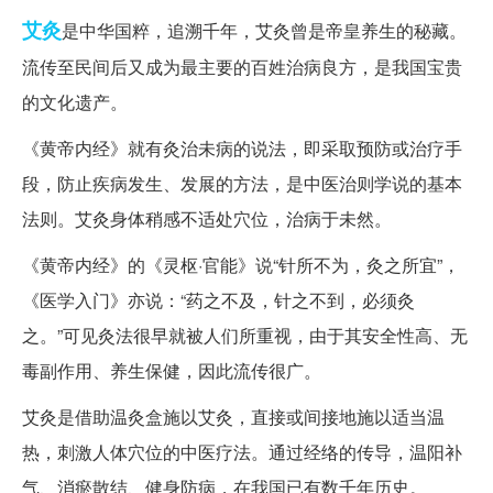
艾灸
是中华国粹，追溯千年，艾灸曾是帝皇养生的秘藏。
流传至民间后又成为最主要的百姓治病良方，是我国宝贵
的文化遗产。
《黄帝内经》就有灸治未病的说法，即采取预防或治疗手
段，防止疾病发生、发展的方法，是中医治则学说的基本
法则。艾灸身体稍感不适处穴位，治病于未然。
《黄帝内经》的《灵枢·官能》说“针所不为，灸之所宜”，
《医学入门》亦说：“药之不及，针之不到，必须灸
之。”可见灸法很早就被人们所重视，由于其安全性高、无
毒副作用、养生保健，因此流传很广。
艾灸是借助温灸盒施以艾灸，直接或间接地施以适当温
热，刺激人体穴位的中医疗法。通过经络的传导，温阳补
气、消瘀散结、健身防病，在我国已有数千年历史。