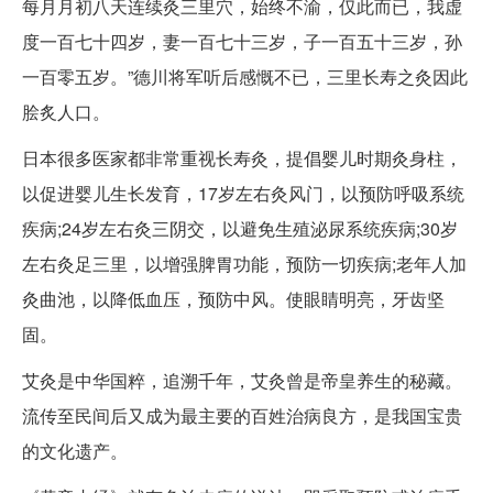
每月月初八天连续灸三里穴，始终不渝，仅此而已，我虚
度一百七十四岁，妻一百七十三岁，子一百五十三岁，孙
一百零五岁。”德川将军听后感慨不已，三里长寿之灸因此
脍炙人口。
日本很多医家都非常重视长寿灸，提倡婴儿时期灸身柱，
以促进婴儿生长发育，17岁左右灸风门，以预防呼吸系统
疾病;24岁左右灸三阴交，以避免生殖泌尿系统疾病;30岁
左右灸足三里，以增强脾胃功能，预防一切疾病;老年人加
灸曲池，以降低血压，预防中风。使眼睛明亮，牙齿坚
固。
艾灸是中华国粹，追溯千年，艾灸曾是帝皇养生的秘藏。
流传至民间后又成为最主要的百姓治病良方，是我国宝贵
的文化遗产。