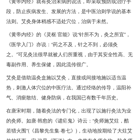
《黄帝内经》就有灸治未病的说法，即采取预防或治疗手
段，防止疾病发生、发展的方法，是中医治则学说的基本
法则。艾灸身体稍感不适处穴位，治病于未然。
《黄帝内经》的《灵枢·官能》说“针所不为，灸之所宜”，
《医学入门》亦说：“药之不及，针之不到，必须灸
之。”可见灸法很早就被人们所重视，由于其安全性高、无
毒副作用、养生保健，因此流传很广。
艾灸是借助温灸盒施以艾灸，直接或间接地施以适当温
热，刺激人体穴位的中医疗法。通过经络的传导，温阳补
气、消瘀散结、健身防病，在我国已有数千年历史。
在唐宋时期，随着灸法的专门化，出现了以施行灸法为业
的灸师。如唐·韩愈的《谴疟鬼》诗云：“灸师施艾炷，酷
若猎火围”(《昌黎先生集·卷七》)，生动地按期绘了大炷艾