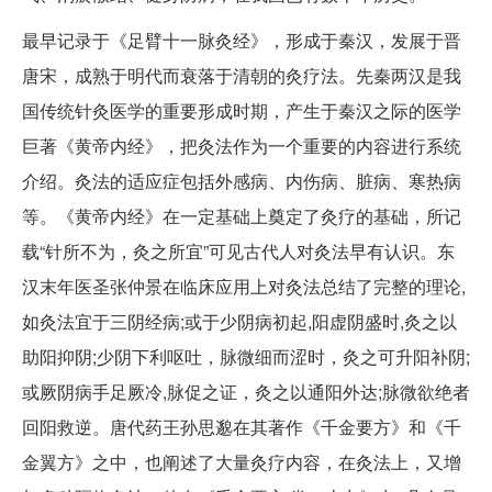
最早记录于《足臂十一脉灸经》，形成于秦汉，发展于晋
唐宋，成熟于明代而衰落于清朝的灸疗法。先秦两汉是我
国传统针灸医学的重要形成时期，产生于秦汉之际的医学
巨著《黄帝内经》，把灸法作为一个重要的内容进行系统
介绍。灸法的适应症包括外感病、内伤病、脏病、寒热病
等。《黄帝内经》在一定基础上奠定了灸疗的基础，所记
载“针所不为，灸之所宜”可见古代人对灸法早有认识。东
汉末年医圣张仲景在临床应用上对灸法总结了完整的理论,
如灸法宜于三阴经病;或于少阴病初起,阳虚阴盛时,灸之以
助阳抑阴;少阴下利呕吐，脉微细而涩时，灸之可升阳补阴;
或厥阴病手足厥冷,脉促之证，灸之以通阳外达;脉微欲绝者
回阳救逆。唐代药王孙思邈在其著作《千金要方》和《千
金翼方》之中，也阐述了大量灸疗内容，在灸法上，又增