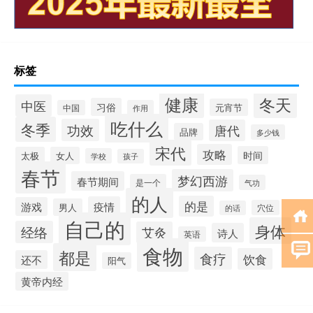
标签
健康
冬天
中医
习俗
元宵节
中国
作用
吃什么
冬季
功效
唐代
品牌
多少钱
宋代
攻略
时间
太极
女人
学校
孩子
春节
梦幻西游
春节期间
是一个
气功
的人
的是
疫情
游戏
男人
穴位
的话
自己的
身体
经络
艾灸
诗人
英语
食物
都是
食疗
饮食
还不
阳气
黄帝内经