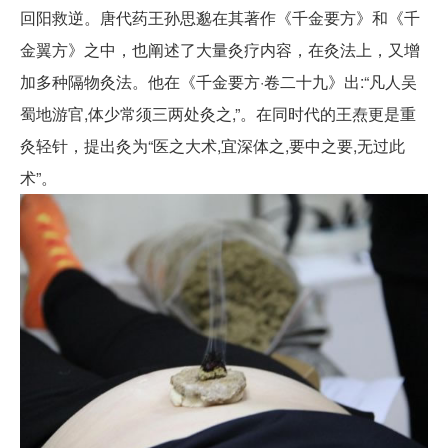
回阳救逆。唐代药王孙思邈在其著作《千金要方》和《千
金翼方》之中，也阐述了大量灸疗内容，在灸法上，又增
加多种隔物灸法。他在《千金要方·卷二十九》出:“凡人吴
蜀地游官,体少常须三两处灸之,”。在同时代的王焘更是重
灸轻针，提出灸为“医之大术,宜深体之,要中之要,无过此
术”。