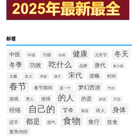
标签
健康
冬天
中医
习俗
元宵节
中国
作用
吃什么
冬季
功效
唐代
品牌
多少钱
宋代
攻略
时间
太极
女人
学校
孩子
春节
梦幻西游
春节期间
是一个
气功
的人
的是
疫情
游戏
男人
穴位
的话
自己的
身体
经络
艾灸
诗人
英语
食物
都是
食疗
饮食
还不
阳气
黄帝内经