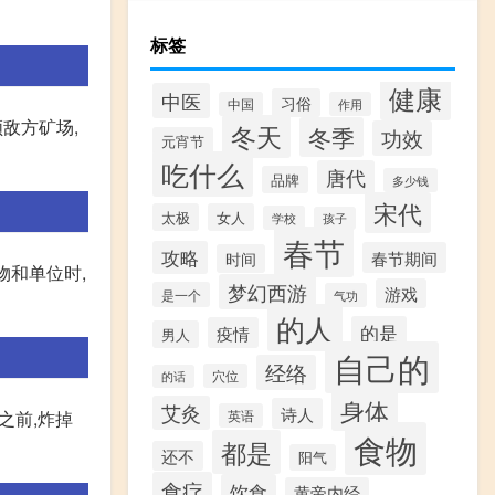
标签
健康
中医
习俗
中国
作用
敌方矿场,
冬天
冬季
功效
元宵节
吃什么
唐代
品牌
多少钱
宋代
太极
女人
学校
孩子
春节
攻略
春节期间
时间
物和单位时,
梦幻西游
游戏
是一个
气功
的人
的是
疫情
男人
自己的
经络
穴位
的话
身体
艾灸
诗人
之前,炸掉
英语
食物
都是
还不
阳气
食疗
饮食
黄帝内经