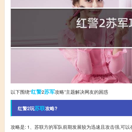
红警
苏军
以下围绕“
2
攻略”主题解决网友的困惑
苏联
红警2玩
攻略?
攻略是: 1、苏联方的军队前期发展较为迅速且攻击强,可