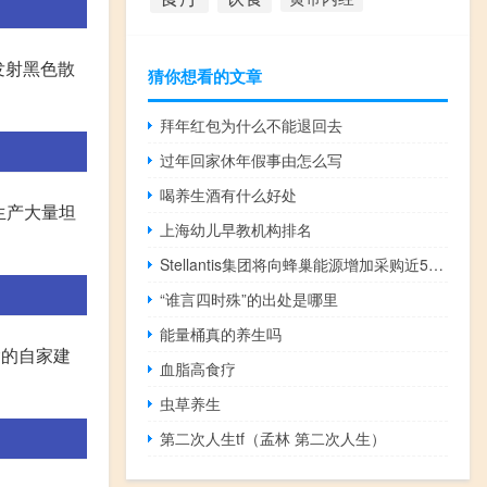
发射黑色散
猜你想看的文章
拜年红包为什么不能退回去
过年回家休年假事由怎么写
喝养生酒有什么好处
生产大量坦
上海幼儿早教机构排名
Stellantis集团将向蜂巢能源增加采购近5.48GWh的PACK电池包
“谁言四时殊”的出处是哪里
能量桶真的养生吗
偷的自家建
血脂高食疗
虫草养生
第二次人生tf（孟林 第二次人生）