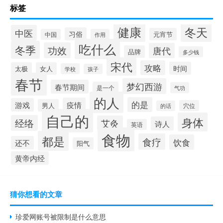
标签
健康
冬天
中医
习俗
元宵节
中国
作用
吃什么
冬季
功效
唐代
品牌
多少钱
宋代
攻略
时间
太极
女人
学校
孩子
春节
梦幻西游
春节期间
是一个
气功
的人
的是
疫情
游戏
男人
穴位
的话
自己的
身体
经络
艾灸
诗人
英语
食物
都是
食疗
饮食
还不
阳气
黄帝内经
猜你想看的文章
珍爱网账号被限制是什么意思