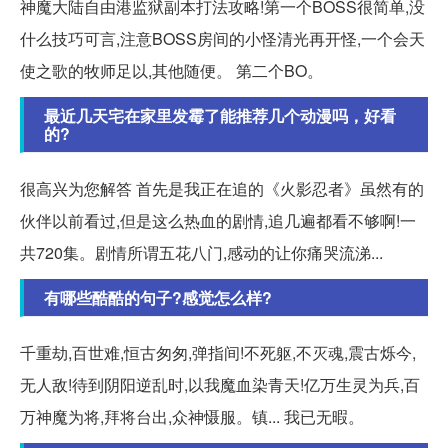
神魔大陆自由港监狱副本打法攻略!第一个BOSS很简单,没
什么技巧可言,注意BOSS房间的小怪清光再开怪,一个会天
使之歌的牧师足以,其他随便。 第二个BO。
最近几天宅在家里发霉了能推荐几个动漫吗，好看
的?
很高兴为您解答 首先是我正在追的《火影忍者》虽然有的
伙伴以前看过,但是这么热血的剧情,追几遍都看不够啊!一
共720集。剧情所谓五花八门,感动的让你痛哭流涕...
有哪些酷酷的句子?感觉怎么样?
千重劫,百世难,恒古匆匆,弹指间!不死躯,不灭魂,震古烁今,
无人敌!待到阴阳逆乱时,以我魔血染青天!亿万生灵为兵,百
万神魔为将,拜将台出,众神慑服。镇... 我已无暇。