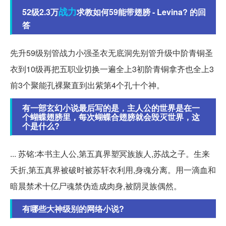
战力
52级2.3万
求教如何59能带翅膀 - Levina? 的回
答
先升59级别管战力小强圣衣无底洞先别管升级中阶青铜圣
衣到10级再把五职业切换一遍全上3初阶青铜拿齐也全上3
前3个聚能孔裸聚直到出紫第4个孔十个神。
有一部玄幻小说最后写的是，主人公的世界是在一
个蝴蝶翅膀里，每次蝴蝶合翅膀就会毁灭世界，这
个是什么?
... 苏铭:本书主人公,第五真界塑冥族族人,苏战之子。生来
夭折,第五真界被破时被苏轩衣利用,身魂分离。用一滴血和
暗晨禁术十亿尸魂禁伪造成肉身,被阴灵族偶然。
有哪些大神级别的网络小说?