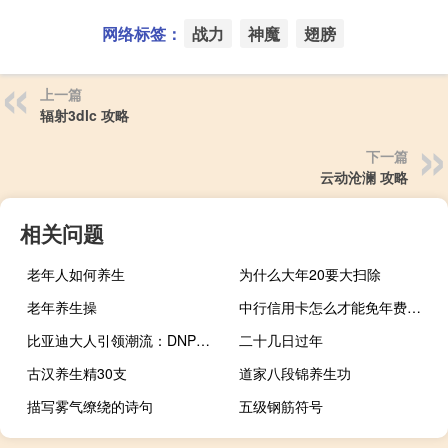
网络标签：
战力
神魔
翅膀
上一篇
辐射3dlc 攻略
下一篇
云动沧澜 攻略
相关问题
老年人如何养生
为什么大年20要大扫除
老年养生操
中行信用卡怎么才能免年费（中行信用卡怎么还款）
比亚迪大人引领潮流：DNP系统与先进自动驾驶的融合
二十几日过年
古汉养生精30支
道家八段锦养生功
描写雾气缭绕的诗句
五级钢筋符号