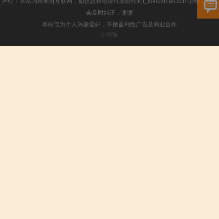
声明：本站内容来自互联网，如信息有错误可发邮件到f_fb#foxmail.com说明，我们
会及时纠正，谢谢
本站仅为个人兴趣爱好，不接盈利性广告及商业合作
小男孩