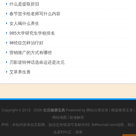
什么是提取折旧
春节贺卡给老师写什么内容
女人喝什么养生
985大学研究生学校排名
神经症怎样治疗好
营销推广的方式有哪些
刃影逆转神话选命运还是次元
艾草养生香
Copyright © 2012 - 2026
生活健康宝典
Powered by
网站分类目录
|
精选推荐文章
|
网站地图
|
疑难解答
声明：本站内容来自互联网，如信息有错误可发邮件到f_fb#foxmail.com说明，我们
会及时纠正，谢谢