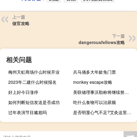
上一篇
做官攻略
下一篇
dangerousfellows攻略
相关问题
梅州天虹商场什么时候开业
兵马俑多大年龄免门票
2023年二建什么时候报名
monkey escape攻略
好上好今日涨停
美联储理事沃勒称将继续努力降低通胀借鉴“泰勒规则”非常有用
如何判断短信发送是否成功
吃什么食物可以治尿频
过年表演节目尴尬吗
是否明显心气不足?艾灸这里就管用!缓解心气虚