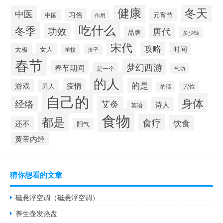
健康
冬天
中医
习俗
元宵节
中国
作用
吃什么
冬季
功效
唐代
品牌
多少钱
宋代
攻略
时间
太极
女人
学校
孩子
春节
梦幻西游
春节期间
是一个
气功
的人
的是
疫情
游戏
男人
穴位
的话
自己的
身体
经络
艾灸
诗人
英语
食物
都是
食疗
饮食
还不
阳气
黄帝内经
猜你想看的文章
磁悬浮空调（磁悬浮空调）
养生壶发热盘