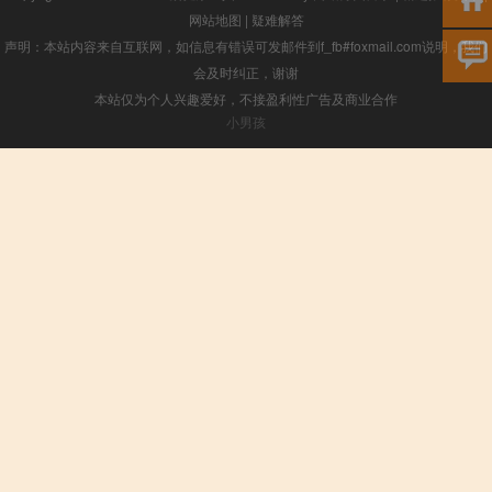
网站地图
|
疑难解答
声明：本站内容来自互联网，如信息有错误可发邮件到f_fb#foxmail.com说明，我们
会及时纠正，谢谢
本站仅为个人兴趣爱好，不接盈利性广告及商业合作
小男孩