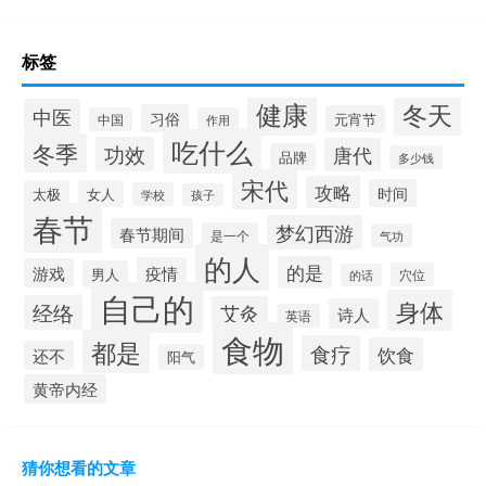
标签
健康
冬天
中医
习俗
元宵节
中国
作用
吃什么
冬季
功效
唐代
品牌
多少钱
宋代
攻略
时间
太极
女人
学校
孩子
春节
梦幻西游
春节期间
是一个
气功
的人
的是
疫情
游戏
男人
穴位
的话
自己的
身体
经络
艾灸
诗人
英语
食物
都是
食疗
饮食
还不
阳气
黄帝内经
猜你想看的文章