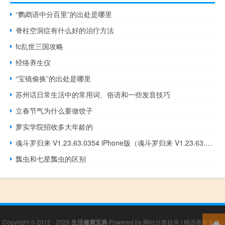
“鹦鹉语中分百里”的出处是哪里
脊柱空洞症有什么好的治疗方法
fc乱世三国攻略
经络养生仪
“宝镜偷换”的出处是哪里
苏州话日常生活中的常用词、俗语和一些发音技巧
立春节气为什么要做饺子
萝实学院招收多大年龄的
魂斗罗归来 V1.23.63.0354 iPhone版（魂斗罗归来 V1.23.63.0354 iPhone版功能简介）
瓢虫和七星瓢虫的区别
Copyright © 2012 - 2026
生活健康宝典
Powered by
网站分类目录
|
精选推荐文章
|