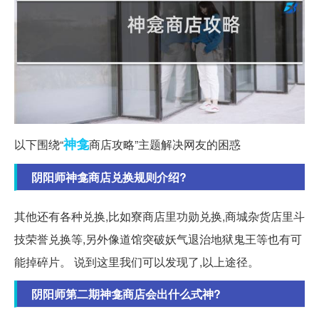
神龛
以下围绕“
商店攻略”主题解决网友的困惑
阴阳师神龛商店兑换规则介绍?
其他还有各种兑换,比如寮商店里功勋兑换,商城杂货店里斗
技荣誉兑换等,另外像道馆突破妖气退治地狱鬼王等也有可
能掉碎片。 说到这里我们可以发现了,以上途径。
阴阳师第二期神龛商店会出什么式神?