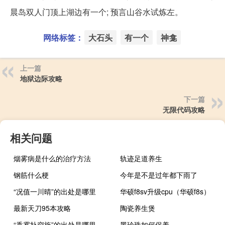
晨岛双人门顶上湖边有一个; 预言山谷水试炼左。
网络标签：
大石头
有一个
神龛
上一篇
地狱边际攻略
下一篇
无限代码攻略
相关问题
烟雾病是什么的治疗方法
轨迹足道养生
钢筋什么梗
今年是不是过年都下雨了
“况值一川晴”的出处是哪里
华硕f8sv升级cpu（华硕f8s）
最新天刀95本攻略
陶瓷养生煲
“香雾扑帘旌”的出处是哪里
黑珍珠如何保养