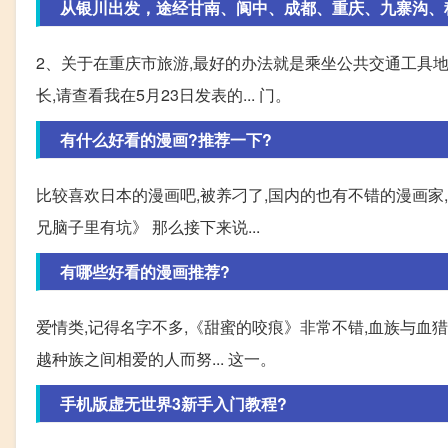
从银川出发，途经甘南、阆中、成都、重庆、九寨沟、
2、关于在重庆市旅游,最好的办法就是乘坐公共交通工具
长,请查看我在5月23日发表的... 门。
有什么好看的漫画?推荐一下?
比较喜欢日本的漫画吧,被养刁了,国内的也有不错的漫画家
兄脑子里有坑》 那么接下来说...
有哪些好看的漫画推荐?
爱情类,记得名字不多,《甜蜜的咬痕》非常不错,血族与血猎
越种族之间相爱的人而努... 这一。
手机版虚无世界3新手入门教程?