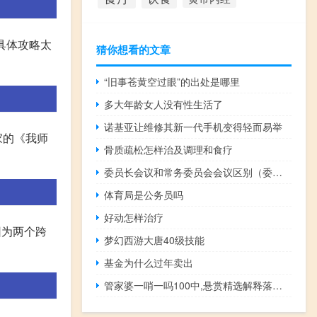
具体攻略太
猜你想看的文章
“旧事苍黄空过眼”的出处是哪里
多大年龄女人没有性生活了
诺基亚让维修其新一代手机变得轻而易举
家的《我师
骨质疏松怎样治及调理和食疗
委员长会议和常务委员会会议区别（委员长是谁）
体育局是公务员吗
好动怎样治疗
因为两个跨
梦幻西游大唐40级技能
基金为什么过年卖出
管家婆一哨一吗100中,悬赏精选解释落实_iShop29.21.71