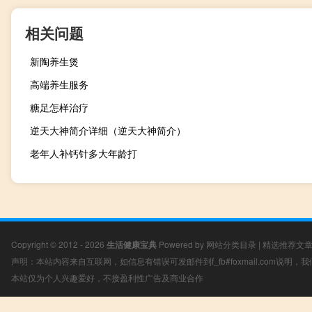
相关问题
新陶养生煲
高端养生服务
糖足怎样治疗
逆天大神简介详细（逆天大神简介）
老年人补钙针多大年龄打
Copyright © 2012 - 2026
生活健康宝典
Powered by
网站分类目录
|
精选推荐文
声明：本站内容来自互联网，如信息有错误可发邮件到f_fb#foxmail.com说明
本站仅为个人兴趣爱好，不接盈利性广告及商业合作