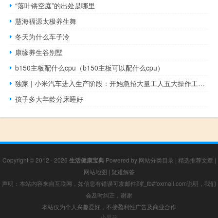
“落叶锵空庭”的出处是哪里
慧海福源太极养生舞
冬天为什么车子冷
康缘养生谷别墅
b150主板配什么cpu（b150主板可以配什么cpu）
独家 | 小米汽车进入生产阶段：开始急招大量工人五大操作工种缺口达百人
孩子多大年龄分床睡好
Copyright © 2012 - 2026
生活健康宝典
Powered by
网站分类目录
|
精选推荐文章
|
网站地图
|
疑难解答
声明：本站内容来自互联网，如信息有错误可发邮件到f_fb#foxmail.com说明，我们
会及时纠正，谢谢
本站仅为个人兴趣爱好，不接盈利性广告及商业合作
小男孩