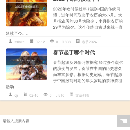
2022年啥时候过年 根据中国的传统习
惯，过年时间取决于农历的大小月。大
月指农历的30号为除夕，小月指农历的
29号为除夕。这个传统自古以来就一直
延续至今。...
sslake
02-12
0
838
春节2024
春节起于哪个时代
春节起源及风俗习惯探究 经过多个朝代
的演变与发展，春节在中国的历史悠久
而丰富多彩。根据历史记载，春节起源
于中国殷商时期的年头岁尾的祭神祭祖
活动，...
cjr
02-10
0
510
文章列表
☚