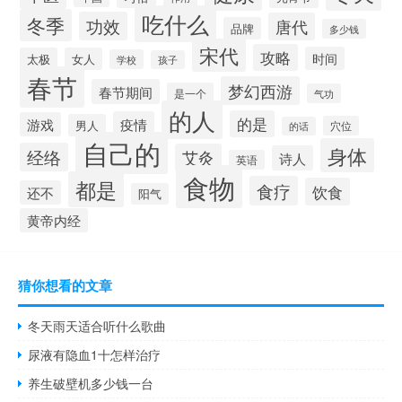
吃什么
冬季
功效
唐代
品牌
多少钱
宋代
攻略
时间
太极
女人
学校
孩子
春节
梦幻西游
春节期间
是一个
气功
的人
的是
疫情
游戏
男人
穴位
的话
自己的
身体
经络
艾灸
诗人
英语
食物
都是
食疗
饮食
还不
阳气
黄帝内经
猜你想看的文章
冬天雨天适合听什么歌曲
尿液有隐血1十怎样治疗
养生破壁机多少钱一台