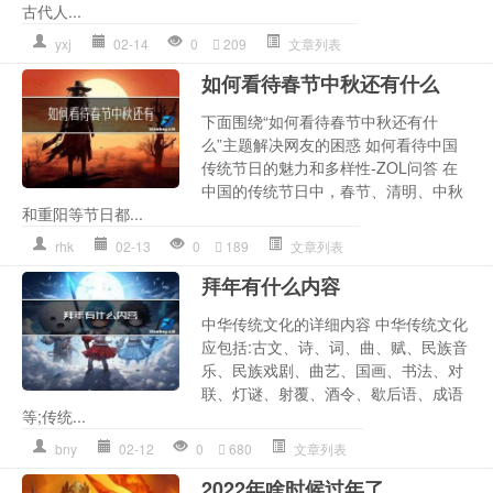
古代人...
yxj
02-14
0
209
文章列表
如何看待春节中秋还有什么
下面围绕“如何看待春节中秋还有什
么”主题解决网友的困惑 如何看待中国
传统节日的魅力和多样性-ZOL问答 在
中国的传统节日中，春节、清明、中秋
和重阳等节日都...
rhk
02-13
0
189
文章列表
拜年有什么内容
中华传统文化的详细内容 中华传统文化
应包括:古文、诗、词、曲、赋、民族音
乐、民族戏剧、曲艺、国画、书法、对
联、灯谜、射覆、酒令、歇后语、成语
等;传统...
bny
02-12
0
680
文章列表
2022年啥时候过年了