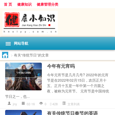
首 页
健康知识
健康管理分类
网站导航
>
有关“传统节日”的文章
今年有元宵吗
今年元宵节是几月几号? 2022年的元宵
节是在2022年02月15日，农历正月十
五。正月十五是一年中第一个月圆之
夜，被称为元宵节。 元宵节是中国传统
节日之一，也...
jny
02-16
0
428
文章列表
有关传统节日春节的英语