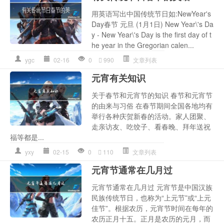
用英语写出中国传统节日如:NewYear's
Day春节 元旦 (1月1日) New Year\'s Da
y - New Year\'s Day is the first day of t
he year in the Gregorian calen...
ygc
02-16
0
990
文章列表
元宵有关知识
关于春节和元宵节的知识 春节和元宵节
的由来与习俗 在春节期间全国各地均有
举行各种庆贺新春的活动。家人团聚、
走亲访友、吃饺子、看春晚、拜年送祝
福等都是...
yxy
02-15
0
110
文章列表
元宵节通常在几月过
元宵节通常在几月过 元宵节是中国汉族
民族传统节日，也称为“上元节”或“上元
佳节”。根据农历，元宵节时间在每年的
农历正月十五。正月是农历的元月，而