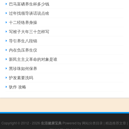
巴马富硒养生杯多少钱
过年找领导谈话说点啥
十二经络养身操
写袱子大年三十怎样写
导引养生八段锦
内在负压养生仪
新民主主义革命的对象是谁
黑珍珠如何保养
护发素要洗吗
驮作 攻略
Copyright © 2012 - 2026
生活健康宝典
Powered by
网站分类目录
|
精选推荐文章
|