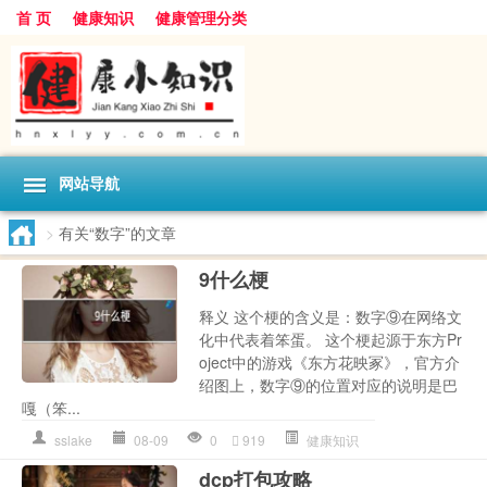
首 页
健康知识
健康管理分类
网站导航
>
有关“数字”的文章
9什么梗
释义 这个梗的含义是：数字⑨在网络文
化中代表着笨蛋。 这个梗起源于东方Pr
oject中的游戏《东方花映冢》，官方介
绍图上，数字⑨的位置对应的说明是巴
嘎（笨...
sslake
08-09
0
919
健康知识
dcp打包攻略