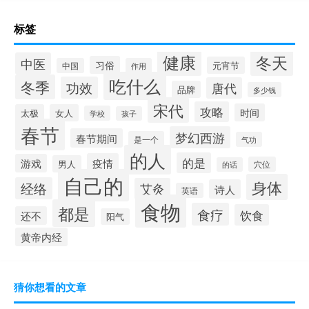
标签
健康
冬天
中医
习俗
元宵节
中国
作用
吃什么
冬季
功效
唐代
品牌
多少钱
宋代
攻略
时间
太极
女人
学校
孩子
春节
梦幻西游
春节期间
是一个
气功
的人
的是
疫情
游戏
男人
穴位
的话
自己的
身体
经络
艾灸
诗人
英语
食物
都是
食疗
饮食
还不
阳气
黄帝内经
猜你想看的文章