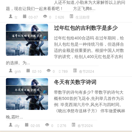
人还不知道,小勒来为大家解答以上的问
题，现在让我们一起来看看吧！ 方正飞腾6...
fz
03-07
0
626
生活助理
过年红包的吉利数字是多少
过年红包给400合适吗 在过年期间，给
别人包红包是一种传统习俗，但选择合
适的金额是很重要的。根据中国人对数
字的讲究，给别人400元红包是不吉利
的选择。为...
gnh
02-10
0
789
春节2024
冬天有关数字诗词
带数字的诗句有多少? 带数字的诗句大
概有500首的飞花令,先列举几首作为示
例: 毕竟西湖六月中,风光不与四时同。
《晓出净慈寺送林子方》 停车做爱枫林
晚,霜叶...
dty
02-05
0
276
春节2024