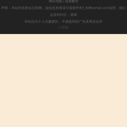
网站地图
|
疑难解答
声明：本站内容来自互联网，如信息有错误可发邮件到f_fb#foxmail.com说明，我们
会及时纠正，谢谢
本站仅为个人兴趣爱好，不接盈利性广告及商业合作
小男孩