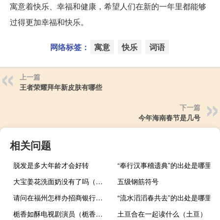
寓意着快乐、幸福和健康，希望人们在新的一年里都能够
过得更加幸福和快乐。
网络标签：
寓意
快乐
词语
上一篇
王者荣耀拜年新皮肤有哪些
下一篇
今年海南春节是几号
相关问题
脱发是多大年龄才会好转
“奉行汉事稽遗典”的出处是哪里
大宝姜花洗面奶没有了吗（大宝姜花洗面奶）
五级钢筋符号
请问在福州怎样办招商银行信用卡
“流水滔滔春共去”的出处是哪里
栀香如酥电视剧演员（栀香如酥）
土亘合在一起读什么（土亘）