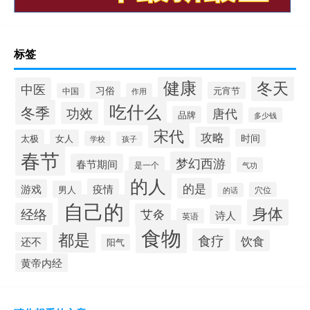
标签
健康
冬天
中医
习俗
元宵节
中国
作用
吃什么
冬季
功效
唐代
品牌
多少钱
宋代
攻略
时间
太极
女人
学校
孩子
春节
梦幻西游
春节期间
是一个
气功
的人
的是
疫情
游戏
男人
穴位
的话
自己的
身体
经络
艾灸
诗人
英语
食物
都是
食疗
饮食
还不
阳气
黄帝内经