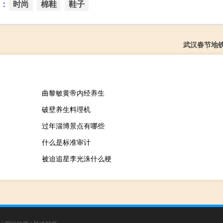
：
时尚
棉鞋
鞋子
武汉春节地
曲黎敏黄帝内经养生
破壁养生料理机
过年淄博景点有哪些
什么是标准审计
被迫追星李光洙什么梗