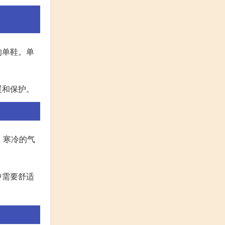
的单鞋。单
暖和保护。
，寒冷的气
中需要舒适