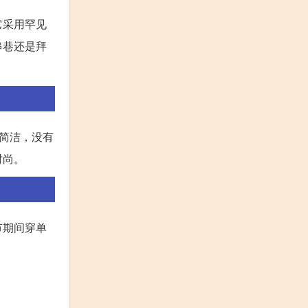
它采用罕见
串巷还是拜
简洁，没有
时尚。
节期间穿单