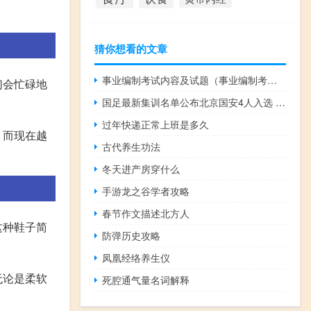
猜你想看的文章
事业编制考试内容及试题（事业编制考试内容）
们会忙碌地
国足最新集训名单公布北京国安4人入选 到底什么情况嘞
过年快递正常上班是多久
。而现在越
古代养生功法
冬天进产房穿什么
手游龙之谷学者攻略
春节作文描述北方人
这种鞋子简
防弹历史攻略
凤凰经络养生仪
无论是柔软
死腔通气量名词解释