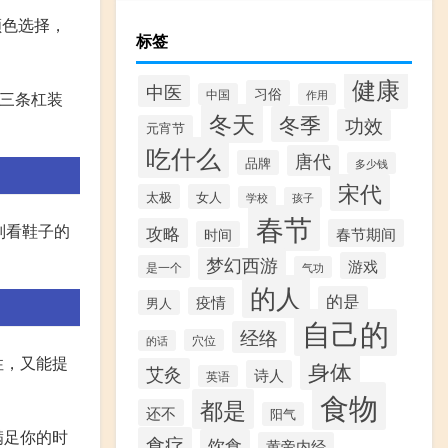
的颜色选择，
标签
健康
中医
习俗
中国
作用
的三条杠装
冬天
冬季
功效
元宵节
吃什么
唐代
品牌
多少钱
宋代
太极
女人
学校
孩子
春节
则看鞋子的
攻略
春节期间
时间
梦幻西游
游戏
是一个
气功
的人
的是
疫情
男人
自己的
经络
穴位
的话
性，又能提
身体
艾灸
诗人
英语
食物
都是
还不
阳气
满足你的时
食疗
饮食
黄帝内经