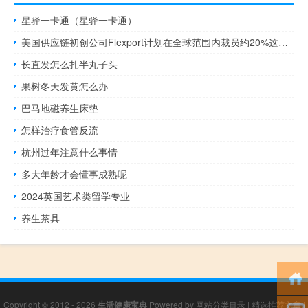
星驿一卡通（星驿一卡通）
美国供应链初创公司Flexport计划在全球范围内裁员约20%这是该公司新一轮裁员计划的部分内容预计将从10月13日开始实施
长直发怎么扎半丸子头
果树冬天发黄怎么办
巴马地磁养生床垫
怎样治疗食管反流
杭州过年注意什么事情
多大年龄才会懂事成熟呢
2024英国艺术类留学专业
养生茶具
Copyright © 2012 - 2026
生活健康宝典
Powered by
网站分类目录
|
精选推荐文章
|