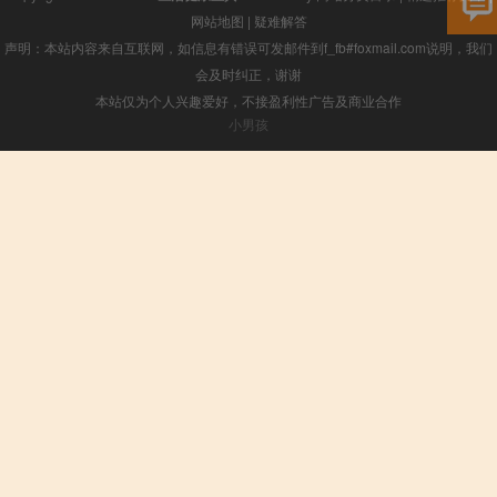
网站地图
|
疑难解答
声明：本站内容来自互联网，如信息有错误可发邮件到f_fb#foxmail.com说明，我们
会及时纠正，谢谢
本站仅为个人兴趣爱好，不接盈利性广告及商业合作
小男孩