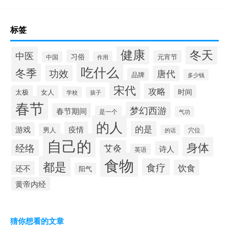
标签
健康
冬天
中医
习俗
元宵节
中国
作用
吃什么
冬季
功效
唐代
品牌
多少钱
宋代
攻略
时间
太极
女人
学校
孩子
春节
梦幻西游
春节期间
是一个
气功
的人
的是
疫情
游戏
男人
穴位
的话
自己的
身体
经络
艾灸
诗人
英语
食物
都是
食疗
饮食
还不
阳气
黄帝内经
猜你想看的文章