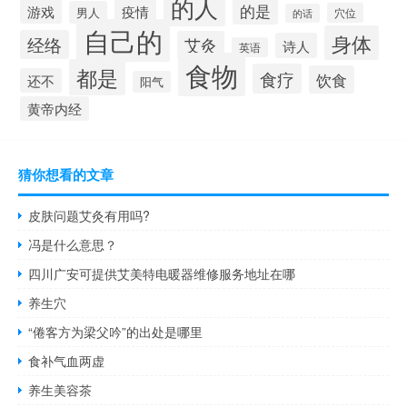
的人
的是
疫情
游戏
男人
穴位
的话
自己的
身体
经络
艾灸
诗人
英语
食物
都是
食疗
饮食
还不
阳气
黄帝内经
猜你想看的文章
皮肤问题艾灸有用吗?
冯是什么意思？
四川广安可提供艾美特电暖器维修服务地址在哪
养生穴
“倦客方为梁父吟”的出处是哪里
食补气血两虚
养生美容茶