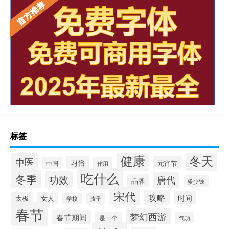
标签
健康
冬天
中医
习俗
元宵节
中国
作用
吃什么
冬季
功效
唐代
品牌
多少钱
宋代
攻略
时间
太极
女人
学校
孩子
春节
梦幻西游
春节期间
是一个
气功