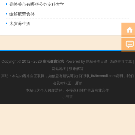
嘉峪关市有哪些公办专科大学
缓解疲劳食补
太岁养生酒
Copyright © 2012 - 2026
生活健康宝典
Powered by
网站分类目录
|
精选推荐文章
|
网站地图
|
疑难解答
声明：本站内容来自互联网，如信息有错误可发邮件到f_fb#foxmail.com说明，我们
会及时纠正，谢谢
本站仅为个人兴趣爱好，不接盈利性广告及商业合作
小男孩