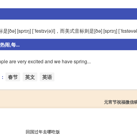
sprɪŋ] [ˈfestɪv(ə)l]，而美式音标则是[ðə] [sprɪŋ] [ˈfɛstəvə
,每...
eople are very excited and we have spring...
：
春节
英文
英语
元宵节祝福微信
回国过年去哪吃饭