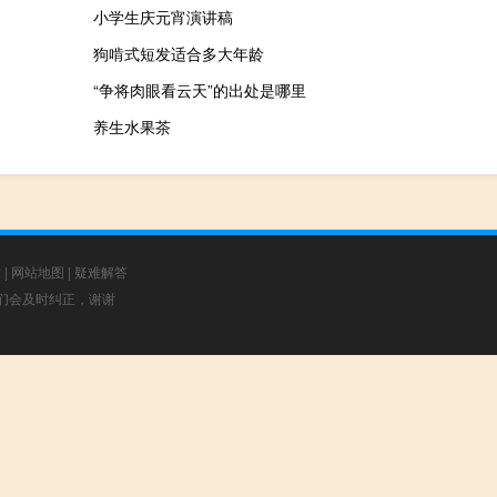
小学生庆元宵演讲稿
狗啃式短发适合多大年龄
“争将肉眼看云天”的出处是哪里
养生水果茶
章
|
网站地图
|
疑难解答
，我们会及时纠正，谢谢