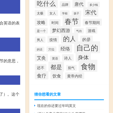
吃什么
唐代
品牌
多少钱
宋代
太极
女人
学校
孩子
春节
攻略
春节期间
合英语的表
时间
梦幻西游
游戏
是一个
气功
的人
的是
疫情
男人
自己的
经络
穴位
的话
身体
艾灸
诗人
英语
节的意思，
食物
都是
还不
阳气
食疗
饮食
黄帝内经
在一起了）。这个
猜你想看的文章
现在的你还要过年吗英文