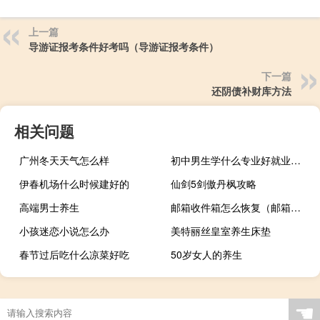
上一篇
导游证报考条件好考吗（导游证报考条件）
下一篇
还阴债补财库方法
相关问题
广州冬天天气怎么样
初中男生学什么专业好就业前景好
伊春机场什么时候建好的
仙剑5剑傲丹枫攻略
高端男士养生
邮箱收件箱怎么恢复（邮箱收件箱打不开）
小孩迷恋小说怎么办
美特丽丝皇室养生床垫
春节过后吃什么凉菜好吃
50岁女人的养生
☚