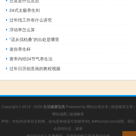
岂直是什么意思
24式太极养生剑
过年找工作有什么讲究
浮动率怎么算
“适从伐枯桑”的出处是哪里
迷你养生杯
黄帝内经24节气养生法
过年日历创意画的教程视频
Copyright © 2012 - 2026
生活健康宝典
Powered by
网站分类目录
|
精选推荐文章
|
网站地图
|
疑难解答
声明：本站内容来自互联网，如信息有错误可发邮件到f_fb#foxmail.com说明，我们
会及时纠正，谢谢
本站仅为个人兴趣爱好，不接盈利性广告及商业合作