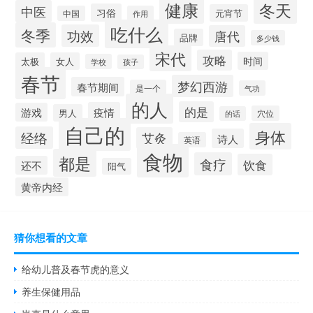
健康
冬天
中医
习俗
元宵节
中国
作用
吃什么
冬季
功效
唐代
品牌
多少钱
宋代
攻略
时间
太极
女人
学校
孩子
春节
梦幻西游
春节期间
是一个
气功
的人
的是
疫情
游戏
男人
穴位
的话
自己的
身体
经络
艾灸
诗人
英语
食物
都是
食疗
饮食
还不
阳气
黄帝内经
猜你想看的文章
给幼儿普及春节虎的意义
养生保健用品