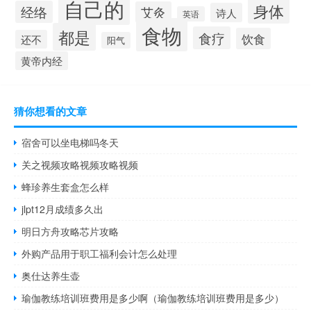
自己的
身体
经络
艾灸
诗人
英语
食物
都是
食疗
饮食
还不
阳气
黄帝内经
猜你想看的文章
宿舍可以坐电梯吗冬天
关之视频攻略视频攻略视频
蜂珍养生套盒怎么样
jlpt12月成绩多久出
明日方舟攻略芯片攻略
外购产品用于职工福利会计怎么处理
奥仕达养生壶
瑜伽教练培训班费用是多少啊（瑜伽教练培训班费用是多少）