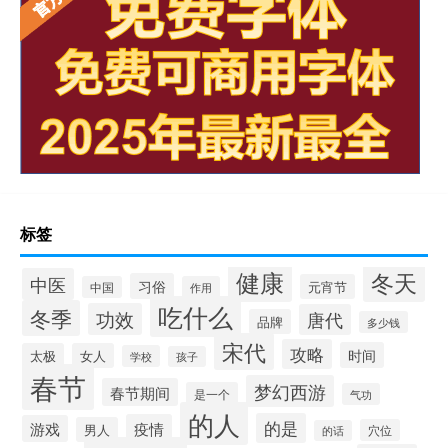
标签
健康
冬天
中医
习俗
元宵节
中国
作用
吃什么
冬季
功效
唐代
品牌
多少钱
宋代
攻略
时间
太极
女人
学校
孩子
春节
梦幻西游
春节期间
是一个
气功
的人
的是
疫情
游戏
男人
穴位
的话