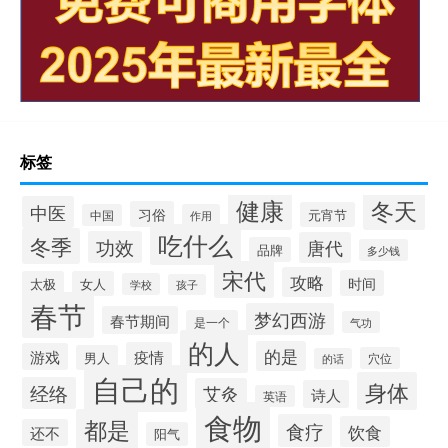
标签
健康
冬天
中医
习俗
元宵节
中国
作用
吃什么
冬季
功效
唐代
品牌
多少钱
宋代
攻略
时间
太极
女人
学校
孩子
春节
梦幻西游
春节期间
是一个
气功
的人
的是
疫情
游戏
男人
穴位
的话
自己的
身体
经络
艾灸
诗人
英语
食物
都是
食疗
饮食
还不
阳气