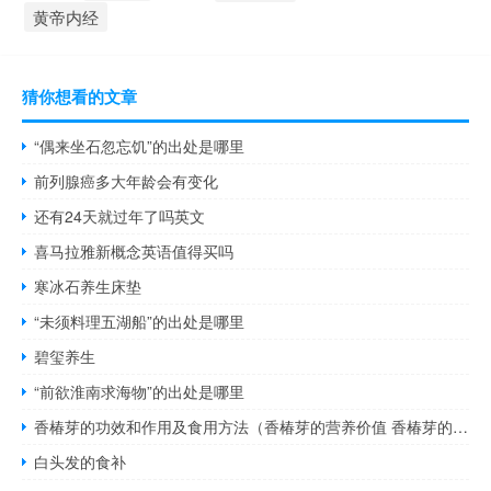
黄帝内经
猜你想看的文章
“偶来坐石忽忘饥”的出处是哪里
前列腺癌多大年龄会有变化
还有24天就过年了吗英文
喜马拉雅新概念英语值得买吗
寒冰石养生床垫
“未须料理五湖船”的出处是哪里
碧玺养生
“前欲淮南求海物”的出处是哪里
香椿芽的功效和作用及食用方法（香椿芽的营养价值 香椿芽的作用和功效有哪些）
白头发的食补