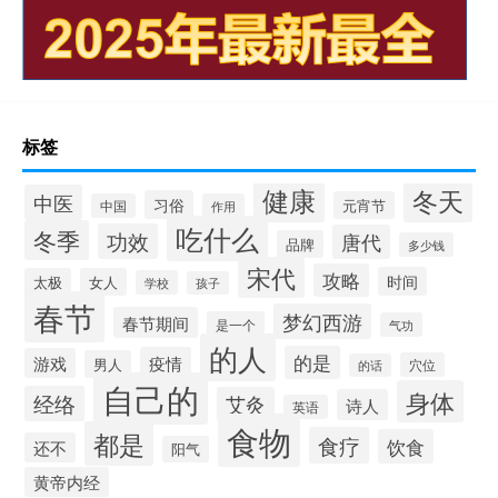
标签
健康
冬天
中医
习俗
元宵节
中国
作用
吃什么
冬季
功效
唐代
品牌
多少钱
宋代
攻略
时间
太极
女人
学校
孩子
春节
梦幻西游
春节期间
是一个
气功
的人
的是
疫情
游戏
男人
穴位
的话
自己的
身体
经络
艾灸
诗人
英语
食物
都是
食疗
饮食
还不
阳气
黄帝内经