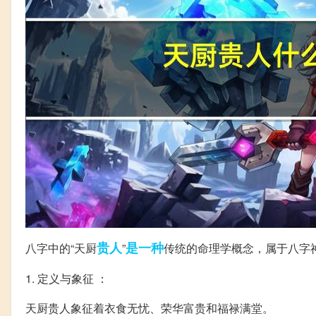
贵人
是一种
八字中的“天厨
”
传统的命理学概念，属于八字
1. 定义与象征 ：
天厨贵人象征着衣食无忧、荣华富贵和福禄满堂。