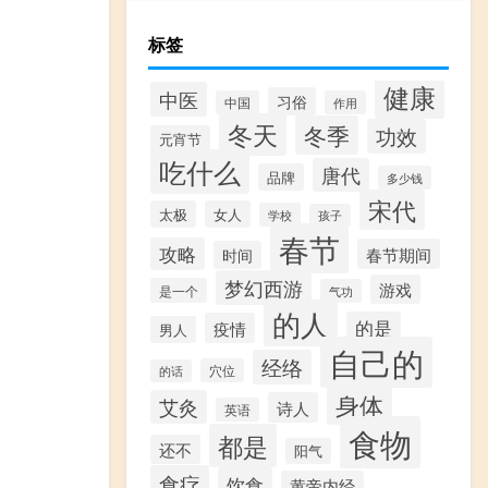
标签
健康
中医
习俗
中国
作用
冬天
冬季
功效
元宵节
吃什么
唐代
品牌
多少钱
宋代
太极
女人
学校
孩子
春节
攻略
春节期间
时间
梦幻西游
游戏
是一个
气功
的人
的是
疫情
男人
自己的
经络
穴位
的话
身体
艾灸
诗人
英语
食物
都是
还不
阳气
食疗
饮食
黄帝内经