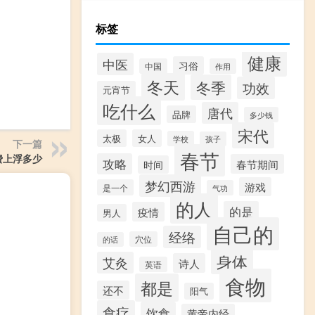
标签
健康
中医
习俗
中国
作用
冬天
冬季
功效
元宵节
吃什么
唐代
品牌
多少钱
宋代
太极
女人
学校
孩子
下一篇
春节
费上浮多少
攻略
春节期间
时间
梦幻西游
游戏
是一个
气功
的人
的是
疫情
男人
自己的
经络
穴位
的话
身体
艾灸
诗人
英语
食物
都是
还不
阳气
食疗
饮食
黄帝内经