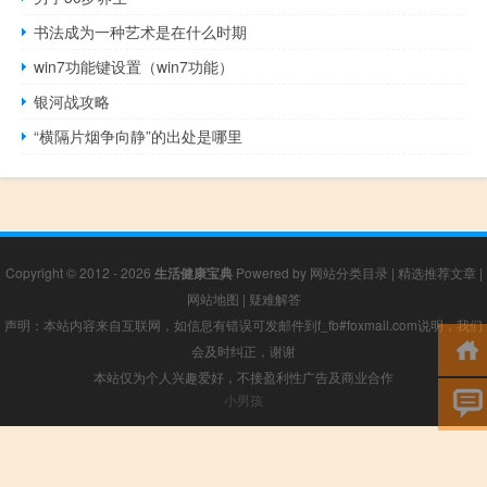
书法成为一种艺术是在什么时期
win7功能键设置（win7功能）
银河战攻略
“横隔片烟争向静”的出处是哪里
Copyright © 2012 - 2026
生活健康宝典
Powered by
网站分类目录
|
精选推荐文章
|
网站地图
|
疑难解答
声明：本站内容来自互联网，如信息有错误可发邮件到f_fb#foxmail.com说明，我们
会及时纠正，谢谢
本站仅为个人兴趣爱好，不接盈利性广告及商业合作
小男孩