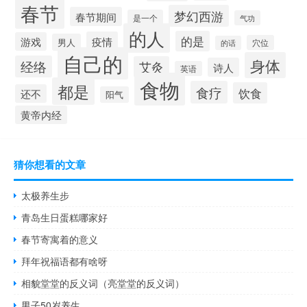
春节
梦幻西游
春节期间
是一个
气功
的人
的是
疫情
游戏
男人
穴位
的话
自己的
身体
经络
艾灸
诗人
英语
食物
都是
食疗
饮食
还不
阳气
黄帝内经
猜你想看的文章
太极养生步
青岛生日蛋糕哪家好
春节寄寓着的意义
拜年祝福语都有啥呀
相貌堂堂的反义词（亮堂堂的反义词）
男子50岁养生