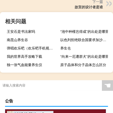
下一篇
故宫的设计者是谁
相关问题
王安石是书法家吗
“池中种槿岂得成”的出处是哪里
南昆山养生谷
以色列拒绝联合国要求加沙地带停火的决议中方表态
弹唱欢乐吧（欢乐吧手机视频聊天室简介）
养生仓
我的世界高手攻略下载
“向来一厄遭群犬”的出处是哪里
独一张气血能量养生仪
原子晶体和分子晶体怎么区分
☚
公告