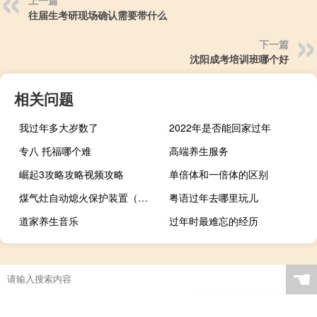
上一篇
往届生考研现场确认需要带什么
下一篇
沈阳成考培训班哪个好
相关问题
我过年多大岁数了
2022年是否能回家过年
专八 托福哪个难
高端养生服务
崛起3攻略攻略视频攻略
单倍体和一倍体的区别
煤气灶自动熄火保护装置（煤气灶自动熄火）
粤语过年去哪里玩儿
道家养生音乐
过年时最难忘的经历
☚