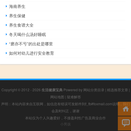
海南养生
养生保健
养生食谱大全
冬天喝什么汤好睡眠
“磨亦不亏”的出处是哪里
如何对幼儿进行安全教育
Copyright © 2012 - 2026
生活健康宝典
Powered by
网站分类目录
|
精选推荐文章
|
网站地图
|
疑难解答
声明：本站内容来自互联网，如信息有错误可发邮件到f_fb#foxmail.com说明，我们
会及时纠正，谢谢
本站仅为个人兴趣爱好，不接盈利性广告及商业合作
小男孩