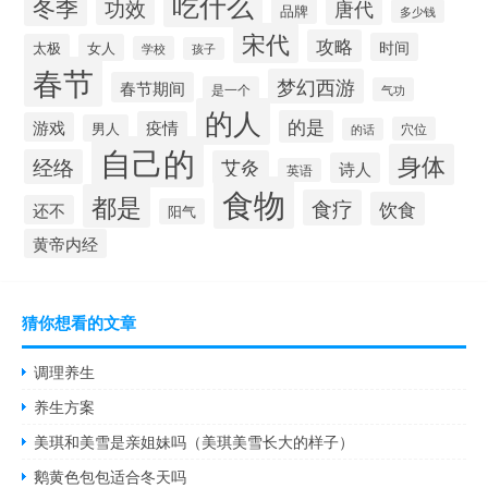
吃什么
冬季
功效
唐代
品牌
多少钱
宋代
攻略
时间
太极
女人
学校
孩子
春节
梦幻西游
春节期间
是一个
气功
的人
的是
疫情
游戏
男人
穴位
的话
自己的
身体
经络
艾灸
诗人
英语
食物
都是
食疗
饮食
还不
阳气
黄帝内经
猜你想看的文章
调理养生
养生方案
美琪和美雪是亲姐妹吗（美琪美雪长大的样子）
鹅黄色包包适合冬天吗