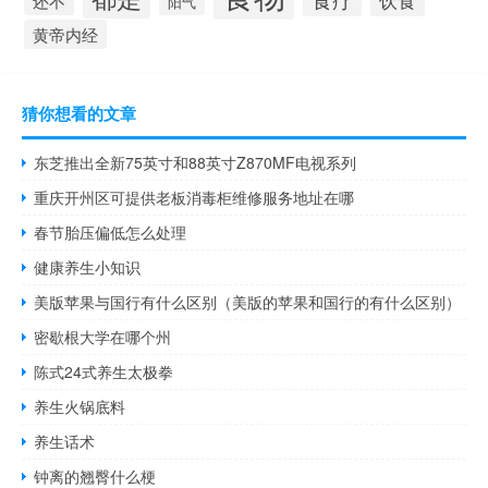
还不
阳气
黄帝内经
猜你想看的文章
东芝推出全新75英寸和88英寸Z870MF电视系列
重庆开州区可提供老板消毒柜维修服务地址在哪
春节胎压偏低怎么处理
健康养生小知识
美版苹果与国行有什么区别（美版的苹果和国行的有什么区别）
密歇根大学在哪个州
陈式24式养生太极拳
养生火锅底料
养生话术
钟离的翘臀什么梗