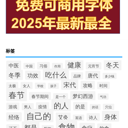
标签
健康
冬天
中医
习俗
元宵节
中国
作用
吃什么
冬季
功效
唐代
品牌
多少钱
宋代
攻略
时间
太极
女人
学校
孩子
春节
梦幻西游
春节期间
是一个
气功
的人
的是
疫情
游戏
男人
穴位
的话
自己的
身体
经络
艾灸
诗人
英语
食物
都是
食疗
饮食