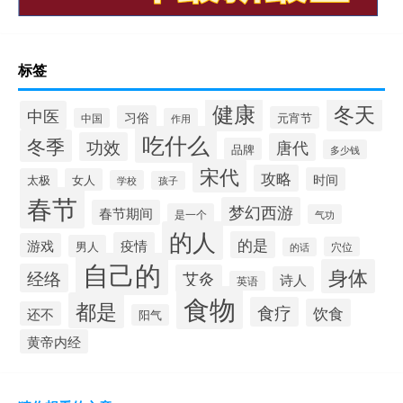
标签
健康
冬天
中医
习俗
元宵节
中国
作用
吃什么
冬季
功效
唐代
品牌
多少钱
宋代
攻略
时间
太极
女人
学校
孩子
春节
梦幻西游
春节期间
是一个
气功
的人
的是
疫情
游戏
男人
穴位
的话
自己的
身体
经络
艾灸
诗人
英语
食物
都是
食疗
饮食
还不
阳气
黄帝内经