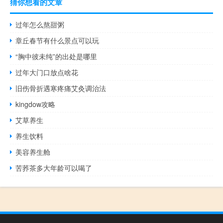
猜你想看的文章
过年怎么熬甜粥
章丘春节有什么景点可以玩
“胸中彼未纯”的出处是哪里
过年大门口放点啥花
旧伤骨折遇寒疼痛艾灸调治法
kingdow攻略
艾草养生
养生饮料
美容养生舱
苦荞茶多大年龄可以喝了