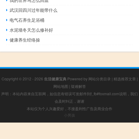
我的世界马怎么回血
武汉回四川过年能带什么
电气石养生足浴桶
水泥墙冬天怎么修补好
健康养生经络操
Copyright © 2012 - 2026
生活健康宝典
Powered by
网站分类目录
|
精选推荐文章
|
网站地图
|
疑难解答
声明：本站内容来自互联网，如信息有错误可发邮件到f_fb#foxmail.com说明，我们
会及时纠正，谢谢
本站仅为个人兴趣爱好，不接盈利性广告及商业合作
小男孩