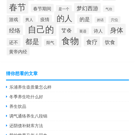
春节
梦幻西游
春节期间
是一个
气功
的人
的是
疫情
游戏
男人
穴位
的话
自己的
身体
经络
艾灸
诗人
英语
食物
都是
食疗
饮食
还不
阳气
黄帝内经
猜你想看的文章
乐浦养生壶质量怎么样
冬季养生吃什么好
养生饮品
调气通络养生八段锦
还阴债补财库方法