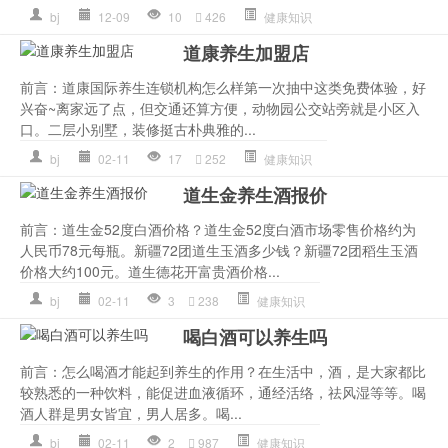
bj
12-09
10
426
健康知识
道康养生加盟店
前言：道康国际养生连锁机构怎么样第一次抽中这类免费体验，好
兴奋~离家远了点，但交通还算方便，动物园公交站旁就是小区入
口。二层小别墅，装修挺古朴典雅的...
bj
02-11
17
252
健康知识
道生金养生酒报价
前言：道生金52度白酒价格？道生金52度白酒市场零售价格约为
人民币78元每瓶。新疆72团道生玉酒多少钱？新疆72团稻生玉酒
价格大约100元。道生德花开富贵酒价格...
bj
02-11
3
238
健康知识
喝白酒可以养生吗
前言：怎么喝酒才能起到养生的作用？在生活中，酒，是大家都比
较熟悉的一种饮料，能促进血液循环，通经活络，祛风湿等等。喝
酒人群是男女皆宜，男人居多。喝...
bj
02-11
2
987
健康知识