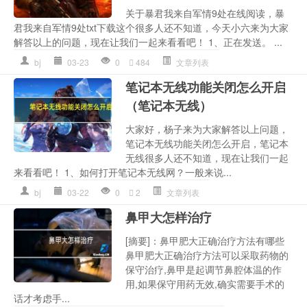
关于暴君我来自军情9处在线阅读，暴
君我来自军情9处txt下载这个很多人还不知道，今天小六来为大家
解答以上的问题，现在让我们一起来看看吧！ 1、正在发送。 ...
bj
03-23
0
484
文章列表
笔记本无线功能关闭怎么开启
（笔记本无线）
大家好，杨子来为大家解答以上问题，
笔记本无线功能关闭怎么开启，笔记本
无线很多人还不知道，现在让我们一起
来看看吧！ 1、如何打开笔记本无线网？一般来说...
bj
03-22
0
2
文章列表
鼻甲大怎样治疗
[摘要]：鼻甲肥大正确治疗方法有哪些
鼻甲肥大正确治疗方法可以采取药物的
保守治疗,鼻甲是起调节鼻腔体温的作
用,如果保守用药无效,确实需要手术的
话才考虑手...