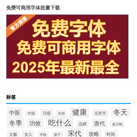
免费可商用字体批量下载
标签
健康
冬天
中医
习俗
元宵节
中国
作用
吃什么
冬季
功效
唐代
品牌
多少钱
宋代
攻略
时间
太极
女人
学校
孩子